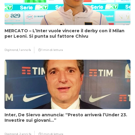
MERCATO – L’Inter vuole vincere il derby con il Milan
per Leoni. Si punta sul fattore Chivu
Digitrend,
1 anno fa
1 min di lettura
Inter, De Siervo annuncia: “Presto arriverà l’Under 23.
Investire sui giovani…”
Digitrend,
2 anni fa
1 min di lettura