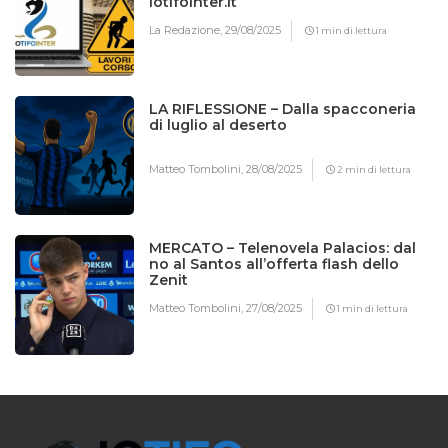
Iotifointer.it
La Redazione,
29/08/2025
1 min di lettura
LA RIFLESSIONE – Dalla spacconeria
di luglio al deserto
Matteo Tombolini,
28/08/2025
2 min di lettura
MERCATO – Telenovela Palacios: dal
no al Santos all’offerta flash dello
Zenit
Matteo Tombolini,
27/08/2025
1 min di lettura