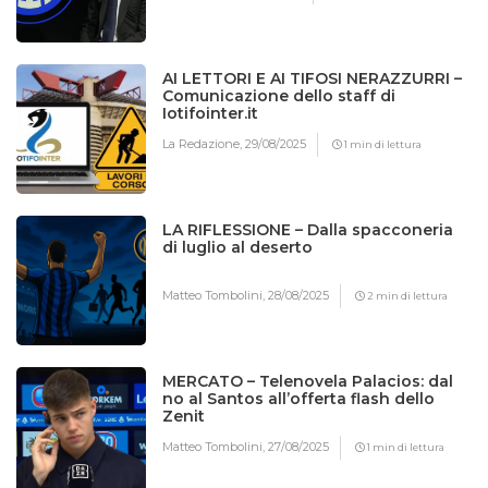
AI LETTORI E AI TIFOSI NERAZZURRI –
Comunicazione dello staff di
Iotifointer.it
La Redazione,
29/08/2025
1 min di lettura
LA RIFLESSIONE – Dalla spacconeria
di luglio al deserto
Matteo Tombolini,
28/08/2025
2 min di lettura
MERCATO – Telenovela Palacios: dal
no al Santos all’offerta flash dello
Zenit
Matteo Tombolini,
27/08/2025
1 min di lettura