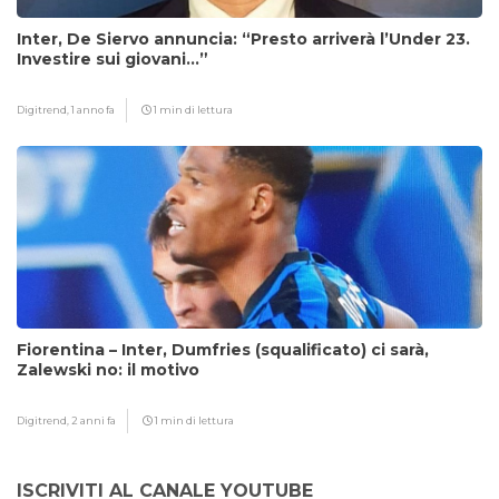
Inter, De Siervo annuncia: “Presto arriverà l’Under 23.
Investire sui giovani…”
Digitrend,
1 anno fa
1 min di lettura
Fiorentina – Inter, Dumfries (squalificato) ci sarà,
Zalewski no: il motivo
Digitrend,
2 anni fa
1 min di lettura
ISCRIVITI AL CANALE YOUTUBE