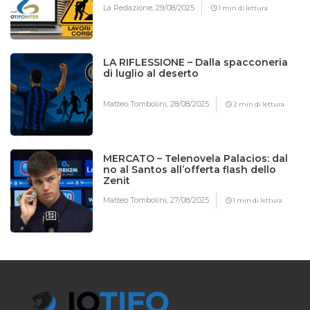
La Redazione,
29/08/2025
1 min di lettura
LA RIFLESSIONE – Dalla spacconeria
di luglio al deserto
Matteo Tombolini,
28/08/2025
2 min di lettura
MERCATO – Telenovela Palacios: dal
no al Santos all’offerta flash dello
Zenit
Matteo Tombolini,
27/08/2025
1 min di lettura