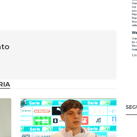
nto
RIA
SEG