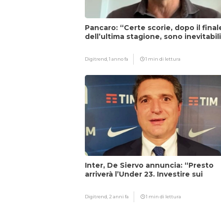
Pancaro: “Certe scorie, dopo il final
dell’ultima stagione, sono inevitabil
Digitrend,
1 anno fa
1 min di lettura
Inter, De Siervo annuncia: “Presto
arriverà l’Under 23. Investire sui
giovani…”
Digitrend,
2 anni fa
1 min di lettura