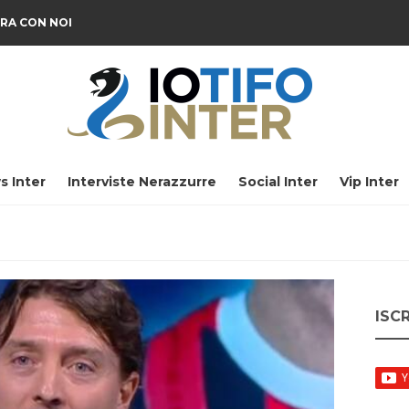
RA CON NOI
s Inter
Interviste Nerazzurre
Social Inter
Vip Inter
ISC