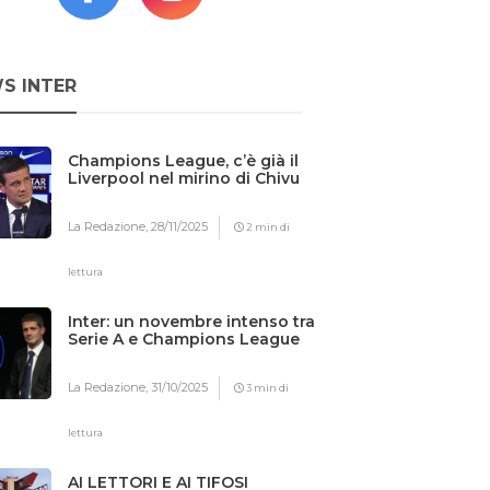
S INTER
Champions League, c’è già il
Liverpool nel mirino di Chivu
La Redazione,
28/11/2025
2 min di
lettura
Inter: un novembre intenso tra
Serie A e Champions League
La Redazione,
31/10/2025
3 min di
lettura
AI LETTORI E AI TIFOSI