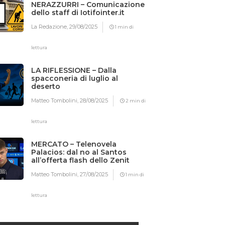
NERAZZURRI – Comunicazione
dello staff di Iotifointer.it
La Redazione,
29/08/2025
1 min di
lettura
LA RIFLESSIONE – Dalla
spacconeria di luglio al
deserto
Matteo Tombolini,
28/08/2025
2 min di
lettura
MERCATO – Telenovela
Palacios: dal no al Santos
all’offerta flash dello Zenit
Matteo Tombolini,
27/08/2025
1 min di
lettura