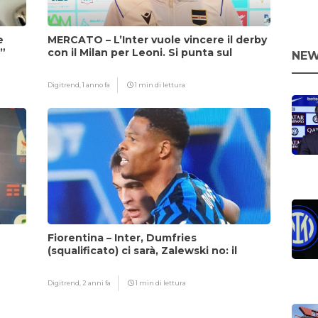
e
MERCATO – L’Inter vuole vincere il derby
i”
con il Milan per Leoni. Si punta sul
NEW
fattore Chivu
Digitrend,
1 anno fa
1 min di lettura
Fiorentina – Inter, Dumfries
(squalificato) ci sarà, Zalewski no: il
motivo
Digitrend,
2 anni fa
1 min di lettura