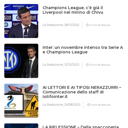
Champions League, c’è già il
Liverpool nel mirino di Chivu
La Redazione,
28/11/2025
2 min di lettura
Inter: un novembre intenso tra Serie A
e Champions League
La Redazione,
31/10/2025
3 min di lettura
AI LETTORI E AI TIFOSI NERAZZURRI –
Comunicazione dello staff di
Iotifointer.it
La Redazione,
29/08/2025
1 min di lettura
LA RIFLESSIONE – Dalla spacconeria