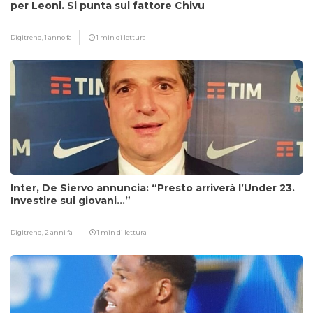
per Leoni. Si punta sul fattore Chivu
Digitrend,
1 anno fa
1 min di lettura
Inter, De Siervo annuncia: “Presto arriverà l’Under 23.
Investire sui giovani…”
Digitrend,
2 anni fa
1 min di lettura