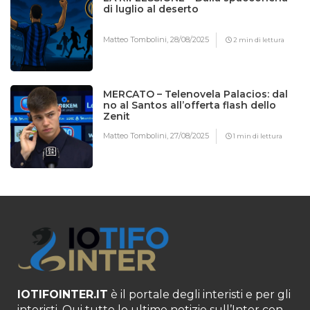
di luglio al deserto
Matteo Tombolini,
28/08/2025
2 min di lettura
MERCATO – Telenovela Palacios: dal
no al Santos all’offerta flash dello
Zenit
Matteo Tombolini,
27/08/2025
1 min di lettura
IOTIFOINTER.IT
è il portale degli interisti e per gli
interisti. Qui tutte le ultime notizie sull’Inter con