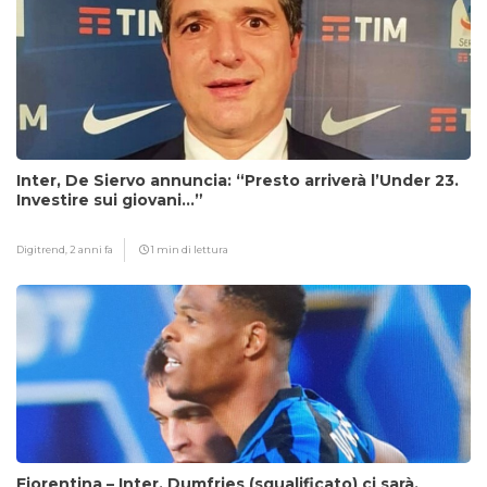
Inter, De Siervo annuncia: “Presto arriverà l’Under 23.
Investire sui giovani…”
Digitrend,
2 anni fa
1 min di lettura
Fiorentina – Inter, Dumfries (squalificato) ci sarà,