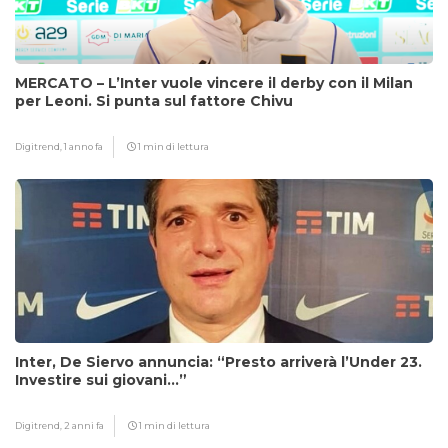
MERCATO – L’Inter vuole vincere il derby con il Milan
per Leoni. Si punta sul fattore Chivu
Digitrend,
1 anno fa
1 min di lettura
Inter, De Siervo annuncia: “Presto arriverà l’Under 23.
Investire sui giovani…”
Digitrend,
2 anni fa
1 min di lettura