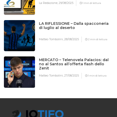
La Redazione,
29/08/2025
1 min di lettura
LA RIFLESSIONE – Dalla spacconeria
di luglio al deserto
Matteo Tombolini,
28/08/2025
2 min di lettura
MERCATO – Telenovela Palacios: dal
no al Santos all’offerta flash dello
Zenit
Matteo Tombolini,
27/08/2025
1 min di lettura