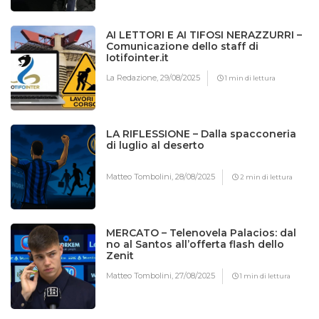
AI LETTORI E AI TIFOSI NERAZZURRI –
Comunicazione dello staff di
Iotifointer.it
La Redazione,
29/08/2025
1 min di lettura
LA RIFLESSIONE – Dalla spacconeria
di luglio al deserto
Matteo Tombolini,
28/08/2025
2 min di lettura
MERCATO – Telenovela Palacios: dal
no al Santos all’offerta flash dello
Zenit
Matteo Tombolini,
27/08/2025
1 min di lettura