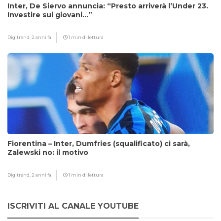
Inter, De Siervo annuncia: “Presto arriverà l’Under 23.
Investire sui giovani…”
Digitrend,
2 anni fa
1 min di lettura
Fiorentina – Inter, Dumfries (squalificato) ci sarà,
Zalewski no: il motivo
Digitrend,
2 anni fa
1 min di lettura
ISCRIVITI AL CANALE YOUTUBE