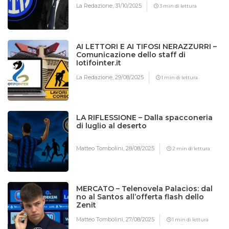
La Redazione,
31/10/2025
3 min di lettura
AI LETTORI E AI TIFOSI NERAZZURRI –
Comunicazione dello staff di
Iotifointer.it
La Redazione,
29/08/2025
1 min di lettura
LA RIFLESSIONE – Dalla spacconeria
di luglio al deserto
Matteo Tombolini,
28/08/2025
2 min di lettura
MERCATO – Telenovela Palacios: dal
no al Santos all’offerta flash dello
Zenit
Matteo Tombolini,
27/08/2025
1 min di lettura