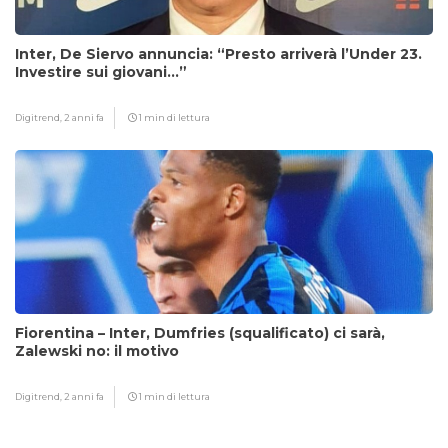
Inter, De Siervo annuncia: “Presto arriverà l’Under 23.
Investire sui giovani…”
Digitrend,
2 anni fa
1 min di lettura
Fiorentina – Inter, Dumfries (squalificato) ci sarà,
Zalewski no: il motivo
Digitrend,
2 anni fa
1 min di lettura