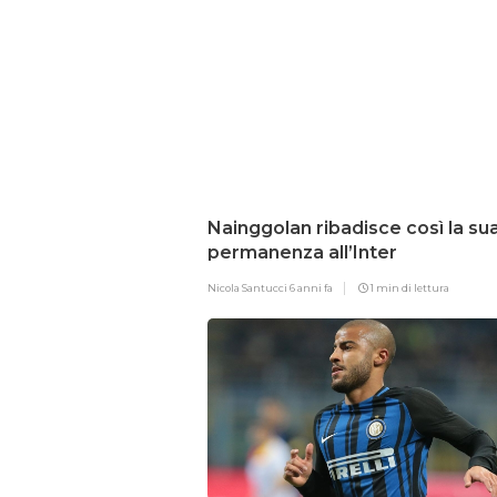
Nainggolan ribadisce così la su
permanenza all’Inter
Nicola Santucci
6 anni fa
1 min di lettura