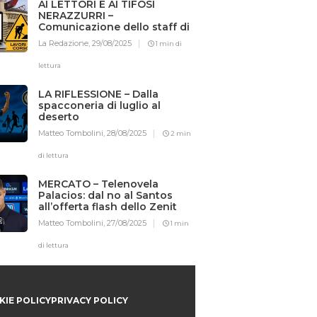
AI LETTORI E AI TIFOSI
NERAZZURRI –
Comunicazione dello staff di
Iotifointer.it
La Redazione,
29/08/2025
1 min di
lettura
LA RIFLESSIONE – Dalla
spacconeria di luglio al
deserto
Matteo Tombolini,
28/08/2025
2 min
di lettura
MERCATO – Telenovela
Palacios: dal no al Santos
all’offerta flash dello Zenit
Matteo Tombolini,
27/08/2025
1 min
di lettura
IE POLICY
PRIVACY POLICY