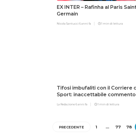
EX INTER – Rafinha al Paris Sain
Germain
Nicola Santucci
6 anni fa
1 min di lettura
Tifosi imbufaliti con il Corriere 
Sport: inaccettabile commento
Vidal!
La Redazione
6 anni fa
1 min di lettura
1
…
77
78
PRECEDENTE