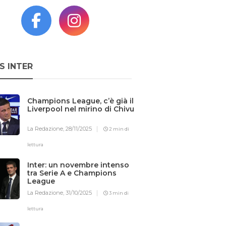
S INTER
Champions League, c’è già il
Liverpool nel mirino di Chivu
La Redazione,
28/11/2025
2 min di
lettura
Inter: un novembre intenso
tra Serie A e Champions
League
La Redazione,
31/10/2025
3 min di
lettura