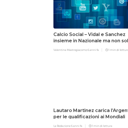
Calcio Social – Vidal e Sanchez
insieme in Nazionale ma non so
Valentina Mastrogiacomo
6 anni fa
1 min di lettur
Lautaro Martinez carica l’Argen
per le qualificazioni ai Mondiali
La Redazione
6 anni fa
1 min di lettura