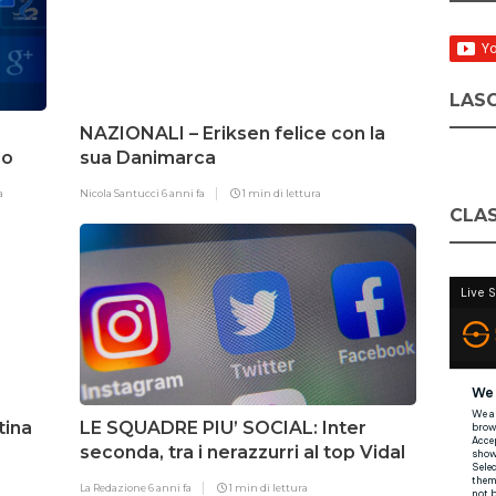
LASC
NAZIONALI – Eriksen felice con la
lo
sua Danimarca
a
Nicola Santucci
6 anni fa
1 min di lettura
CLAS
tina
LE SQUADRE PIU’ SOCIAL: Inter
seconda, tra i nerazzurri al top Vidal
La Redazione
6 anni fa
1 min di lettura