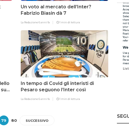
t
Un voto al mercato dell’Inter?
Fabrizio Biasin dà 7
La Redazione
6 anni fa
1 min di lettura
dello
In tempo di Covid gli interisti di
 su
Pesaro seguono l’Inter così
La Redazione
6 anni fa
1 min di lettura
SEGU
79
80
SUCCESSIVO