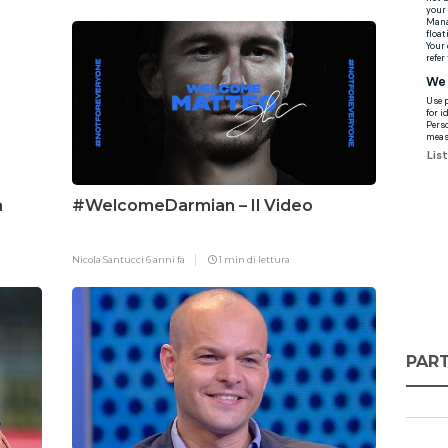
a
#WelcomeDarmian – Il Video
Nicola Santucci
6 anni fa
1 min di lettura
PART