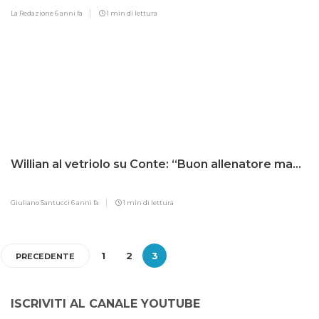
La Redazione
6 anni fa
1 min di lettura
Willian al vetriolo su Conte: “Buon allenatore ma…
Giuliano Santucci
6 anni fa
1 min di lettura
1
2
3
PRECEDENTE
ISCRIVITI AL CANALE YOUTUBE