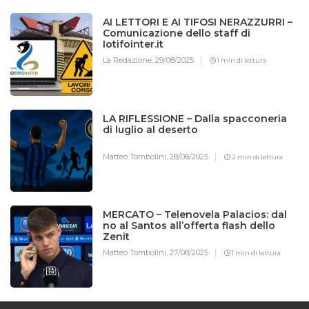
AI LETTORI E AI TIFOSI NERAZZURRI –
Comunicazione dello staff di
Iotifointer.it
La Redazione,
29/08/2025
1 min di lettura
LA RIFLESSIONE – Dalla spacconeria
di luglio al deserto
Matteo Tombolini,
28/08/2025
2 min di lettura
MERCATO – Telenovela Palacios: dal
no al Santos all’offerta flash dello
Zenit
Matteo Tombolini,
27/08/2025
1 min di lettura