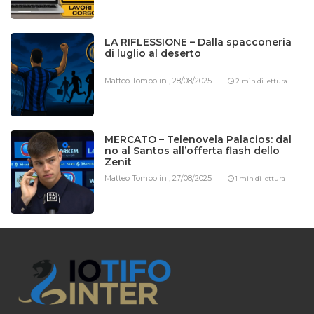
LA RIFLESSIONE – Dalla spacconeria
di luglio al deserto
Matteo Tombolini,
28/08/2025
2 min di lettura
MERCATO – Telenovela Palacios: dal
no al Santos all’offerta flash dello
Zenit
Matteo Tombolini,
27/08/2025
1 min di lettura