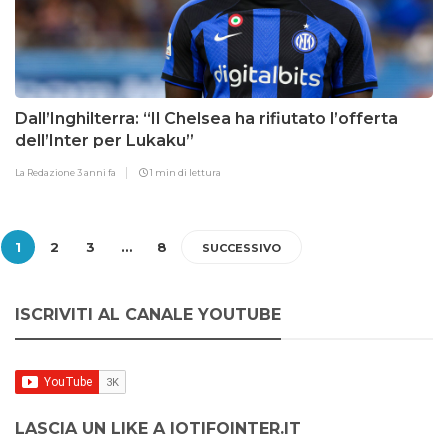
Dall’Inghilterra: “Il Chelsea ha rifiutato l’offerta
dell’Inter per Lukaku”
La Redazione
3 anni fa
1 min di lettura
1
2
3
…
8
SUCCESSIVO
ISCRIVITI AL CANALE YOUTUBE
LASCIA UN LIKE A IOTIFOINTER.IT