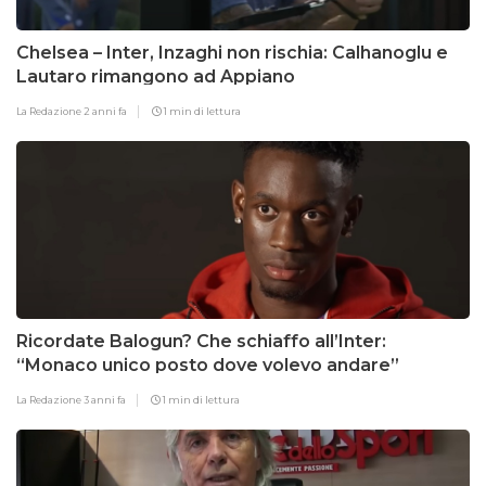
Chelsea – Inter, Inzaghi non rischia: Calhanoglu e
Lautaro rimangono ad Appiano
La Redazione
2 anni fa
1 min di lettura
Ricordate Balogun? Che schiaffo all’Inter:
“Monaco unico posto dove volevo andare”
La Redazione
3 anni fa
1 min di lettura