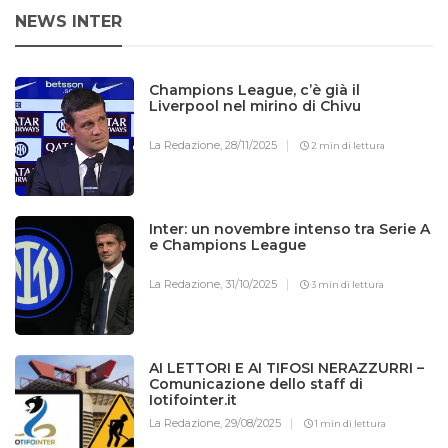
NEWS INTER
Champions League, c’è già il
Liverpool nel mirino di Chivu
La Redazione,
28/11/2025
2 min di lettura
Inter: un novembre intenso tra Serie A
e Champions League
La Redazione,
31/10/2025
3 min di lettura
AI LETTORI E AI TIFOSI NERAZZURRI –
Comunicazione dello staff di
Iotifointer.it
La Redazione,
29/08/2025
1 min di lettura