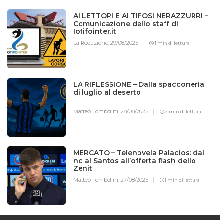
AI LETTORI E AI TIFOSI NERAZZURRI –
Comunicazione dello staff di
Iotifointer.it
La Redazione,
29/08/2025
1 min di lettura
LA RIFLESSIONE – Dalla spacconeria
di luglio al deserto
Matteo Tombolini,
28/08/2025
2 min di lettura
MERCATO – Telenovela Palacios: dal
no al Santos all’offerta flash dello
Zenit
Matteo Tombolini,
27/08/2025
1 min di lettura