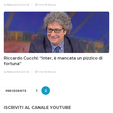
La Redazione
5 anni fa
1 min di lettura
Riccardo Cucchi: “Inter, è mancata un pizzico di
fortuna”
La Redazione
6 anni fa
1 min di lettura
1
2
PRECEDENTE
ISCRIVITI AL CANALE YOUTUBE