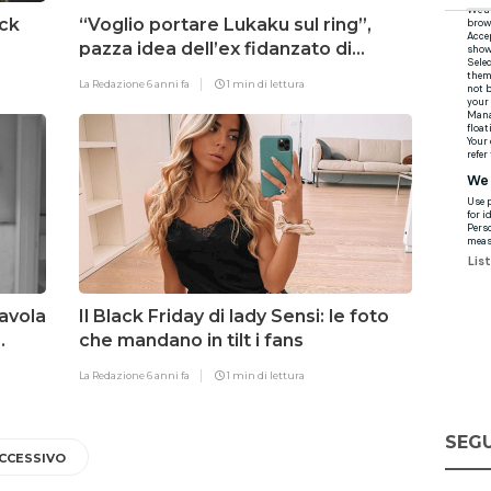
ack
“Voglio portare Lukaku sul ring”,
pazza idea dell’ex fidanzato di
Diletta Leotta
La Redazione
6 anni fa
1 min di lettura
avola
Il Black Friday di lady Sensi: le foto
che mandano in tilt i fans
La Redazione
6 anni fa
1 min di lettura
SEGU
CCESSIVO