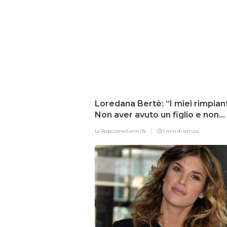
Loredana Bertè: “I miei rimpian
Non aver avuto un figlio e non
essere stata vicina a Mia”
La Redazione
6 anni fa
1 min di lettura