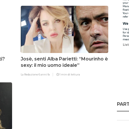
ti?
Josè, senti Alba Parietti: “Mourinho è
sexy: il mio uomo ideale”
La Redazione
6 anni fa
1 min di lettura
PART