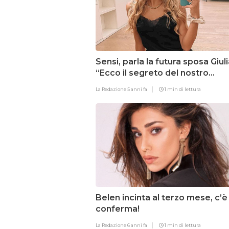
Sensi, parla la futura sposa Giuli
“Ecco il segreto del nostro
rapporto”
La Redazione
5 anni fa
1 min di lettura
Belen incinta al terzo mese, c’è 
conferma!
La Redazione
6 anni fa
1 min di lettura