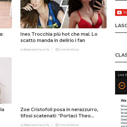
LASC
a:
Ines Trocchia più hot che mai. Lo
scatto manda in delirio i fan
La Redazione
6 anni fa
1 min di lettura
CLAS
la
Zoe Cristofoli posa in nerazzurro,
tifosi scatenati: “Portaci Theo
all’Inter”
La Redazione
6 anni fa
1 min di lettura