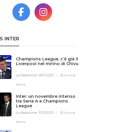
S INTER
Champions League, c’è già il
Liverpool nel mirino di Chivu
La Redazione,
28/11/2025
2 min di
lettura
Inter: un novembre intenso
tra Serie A e Champions
League
La Redazione,
31/10/2025
3 min di
lettura