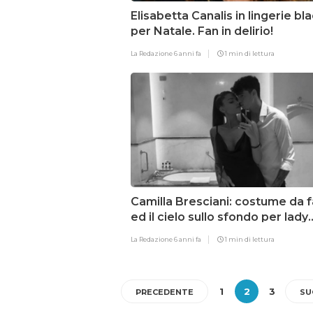
Elisabetta Canalis in lingerie bl
per Natale. Fan in delirio!
La Redazione
6 anni fa
1 min di lettura
Camilla Bresciani: costume da f
ed il cielo sullo sfondo per lady
Bastoni
La Redazione
6 anni fa
1 min di lettura
1
2
3
PRECEDENTE
SU