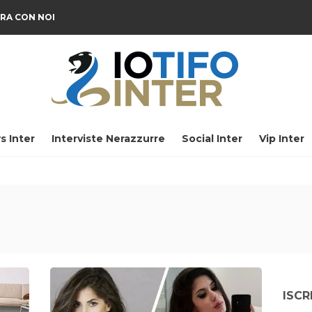
RA CON NOI
s Inter
Interviste Nerazzurre
Social Inter
Vip Inter
ISCR