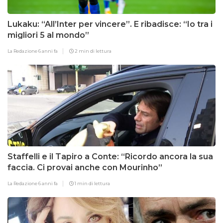
Lukaku: “All’Inter per vincere”. E ribadisce: “Io tra i
migliori 5 al mondo”
La Redazione
6 anni fa
2 min di lettura
Staffelli e il Tapiro a Conte: “Ricordo ancora la sua
faccia. Ci provai anche con Mourinho”
La Redazione
6 anni fa
1 min di lettura