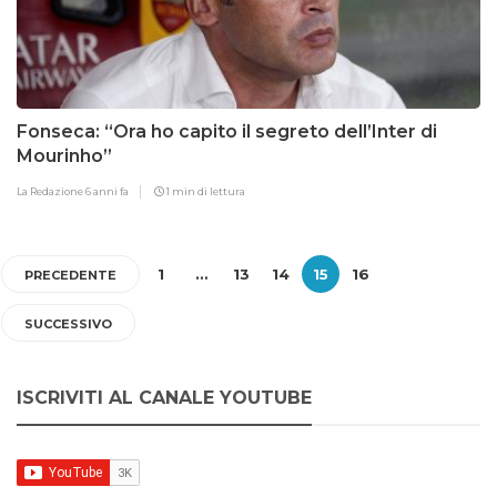
Fonseca: “Ora ho capito il segreto dell’Inter di
Mourinho”
La Redazione
6 anni fa
1 min di lettura
1
…
13
14
15
16
PRECEDENTE
SUCCESSIVO
ISCRIVITI AL CANALE YOUTUBE