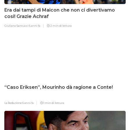
Era dai tampi di Maicon che non ci divertivamo
cosi! Grazie Achraf
Giuliano Santucci
6 anni fa
2 min di lettura
“Caso Eriksen”, Mourinho dà ragione a Conte!
La Redazione
6 anni fa
1 min di lettura