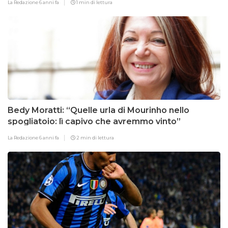
La Redazione
6 anni fa
1 min di lettura
Bedy Moratti: “Quelle urla di Mourinho nello
spogliatoio: lì capivo che avremmo vinto”
La Redazione
6 anni fa
2 min di lettura