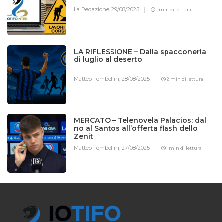
La Redazione,
29/08/2025
1 min di lettura
LA RIFLESSIONE – Dalla spacconeria
di luglio al deserto
Matteo Tombolini,
28/08/2025
2 min di lettura
MERCATO – Telenovela Palacios: dal
no al Santos all’offerta flash dello
Zenit
Matteo Tombolini,
27/08/2025
1 min di lettura