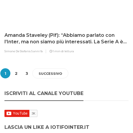
Amanda Staveley (Pif): “Abbiamo parlato con
l’Inter, ma non siamo più interessati. La Serie A è
un disastro”
Simone De Stefanis
5 anni fa
1 min di lettura
1
2
3
SUCCESSIVO
ISCRIVITI AL CANALE YOUTUBE
LASCIA UN LIKE A IOTIFOINTER.IT