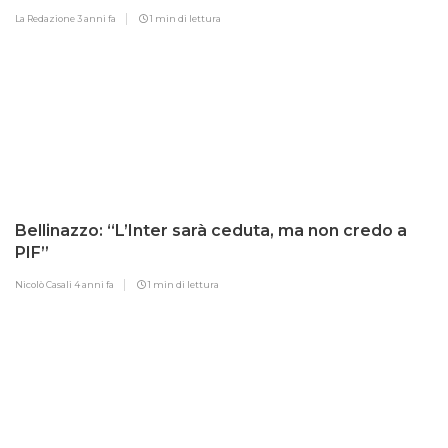
La Redazione
3 anni fa
1 min di lettura
Bellinazzo: “L’Inter sarà ceduta, ma non credo a
PIF”
Nicolò Casali
4 anni fa
1 min di lettura