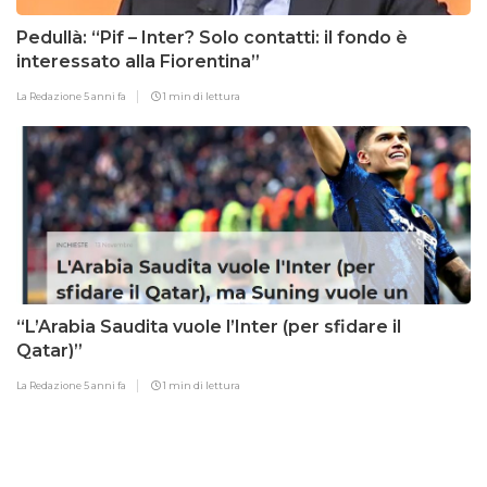
Pedullà: “Pif – Inter? Solo contatti: il fondo è
interessato alla Fiorentina”
La Redazione
5 anni fa
1 min di lettura
“L’Arabia Saudita vuole l’Inter (per sfidare il
Qatar)”
La Redazione
5 anni fa
1 min di lettura