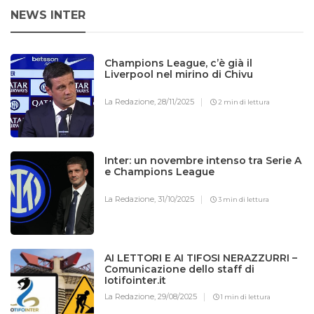
NEWS INTER
Champions League, c’è già il
Liverpool nel mirino di Chivu
La Redazione,
28/11/2025
2 min di lettura
Inter: un novembre intenso tra Serie A
e Champions League
La Redazione,
31/10/2025
3 min di lettura
AI LETTORI E AI TIFOSI NERAZZURRI –
Comunicazione dello staff di
Iotifointer.it
La Redazione,
29/08/2025
1 min di lettura