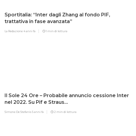
Sportitalia: “Inter dagli Zhang al fondo PIF,
trattativa in fase avanzata”
La Redazione
4 anni fa
1 min di lettura
Il Sole 24 Ore – Probabile annuncio cessione Inter
nel 2022. Su Pif e Straus…
Simone De Stefanis
5 anni fa
2 min di lettura