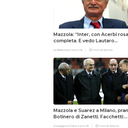
Mazzola: “Inter, con Acerbi ros
completa. E vedo Lautaro
capocannoniere”
La Redazione
4 anni fa
1 min di lettura
Mazzola e Suarez a Milano, pran
Botinero di Zanetti. Facchetti:
“Immensi”
Giuseppina Citera
4 anni fa
1 min di lettura