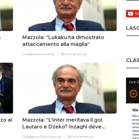
LASC
a
Mazzola: “Lukaku ha dimostrato
attaccamento alla maglia”
La Redazione
4 anni fa
1 min di lettura
CLAS
zo al
Mazzola: “L’Inter meritava il gol.
Lautaro e Dzeko? Inzaghi deve
lavorare sulla testa”
Giuseppina Citera
4 anni fa
1 min di lettura