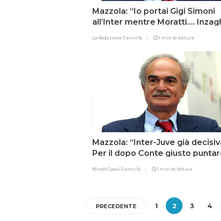
Mazzola: “Io portai Gigi Simoni
all’Inter mentre Moratti…. Inzag
Sulla scia dei grandi tecnici
La Redazione
5 anni fa
1 min di lettura
nerazzurri”
Mazzola: “Inter-Juve già decisiv
Per il dopo Conte giusto puntar
Inzaghi e non su Allegri troppo
Nicolò Casali
5 anni fa
1 min di lettura
bianconero”
1
2
3
4
PRECEDENTE