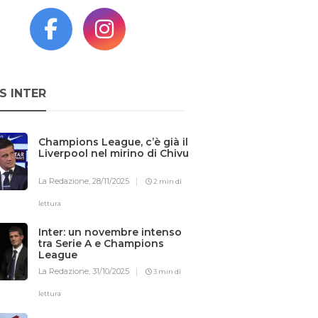
S INTER
Champions League, c’è già il
Liverpool nel mirino di Chivu
La Redazione,
28/11/2025
2 min di
lettura
Inter: un novembre intenso
tra Serie A e Champions
League
La Redazione,
31/10/2025
3 min di
lettura