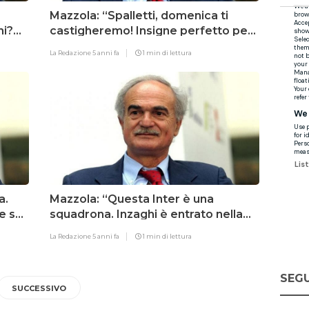
Mazzola: “Spalletti, domenica ti
hi?
castigheremo! Insigne perfetto per
l’Inter”
La Redazione
5 anni fa
1 min di lettura
a.
Mazzola: “Questa Inter è una
e su
squadrona. Inzaghi è entrato nella
testa dei giocatori”
La Redazione
5 anni fa
1 min di lettura
SEGU
SUCCESSIVO