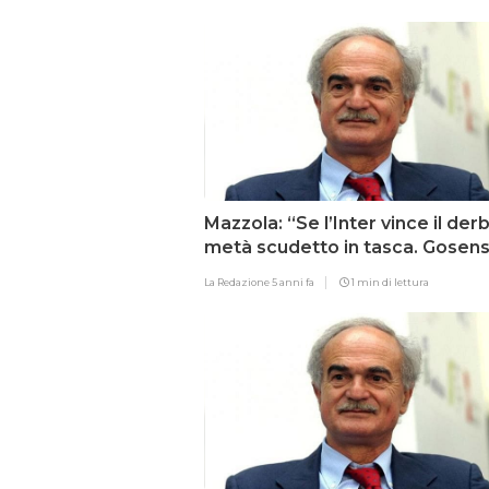
Mazzola: “Se l’Inter vince il der
metà scudetto in tasca. Gosen
Farà crescere anche Dumfries”
La Redazione
5 anni fa
1 min di lettura