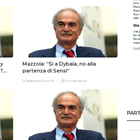
by
Mazzola: “Sì a Dybala, no alla
s?
partenza di Sensi”
La Redazione
5 anni fa
1 min di lettura
PART