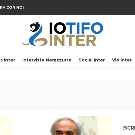
RA CON NOI
s Inter
Interviste Nerazzurre
Social Inter
Vip Inter
ISCR