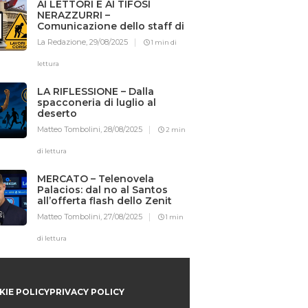
AI LETTORI E AI TIFOSI
NERAZZURRI –
Comunicazione dello staff di
Iotifointer.it
La Redazione,
29/08/2025
1 min di
lettura
LA RIFLESSIONE – Dalla
spacconeria di luglio al
deserto
Matteo Tombolini,
28/08/2025
2 min
di lettura
MERCATO – Telenovela
Palacios: dal no al Santos
all’offerta flash dello Zenit
Matteo Tombolini,
27/08/2025
1 min
di lettura
IE POLICY
PRIVACY POLICY