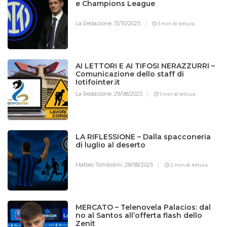
e Champions League
La Redazione,
31/10/2025
3 min di lettura
AI LETTORI E AI TIFOSI NERAZZURRI –
Comunicazione dello staff di
Iotifointer.it
La Redazione,
29/08/2025
1 min di lettura
LA RIFLESSIONE – Dalla spacconeria
di luglio al deserto
Matteo Tombolini,
28/08/2025
2 min di lettura
MERCATO – Telenovela Palacios: dal
no al Santos all’offerta flash dello
Zenit