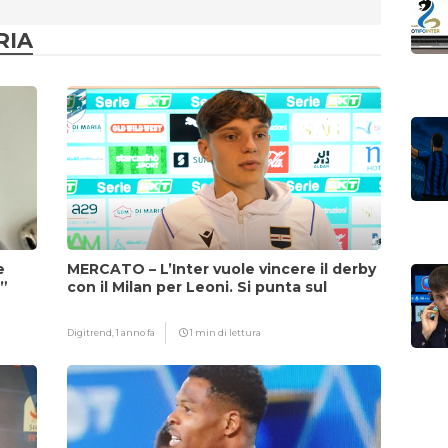
RIA
e
MERCATO – L’Inter vuole vincere il derby
i”
con il Milan per Leoni. Si punta sul
fattore Chivu
Digitrend,
1 anno fa
1 min di lettura