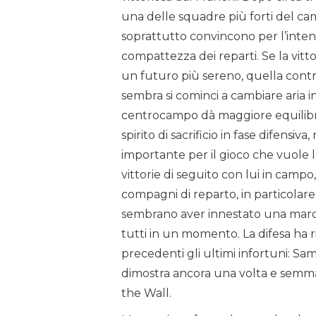
una delle squadre più forti del c
soprattutto convincono per l’intensit
compattezza dei reparti. Se la vitt
un futuro più sereno, quella cont
sembra si cominci a cambiare aria in
centrocampo dà maggiore equilibri
spirito di sacrificio in fase difensiv
importante per il gioco che vuole l
vittorie di seguito con lui in campo
compagni di reparto, in particolar
sembrano aver innestato una marcia 
tutti in un momento. La difesa ha ri
precedenti gli ultimi infortuni: Sa
dimostra ancora una volta e semmai 
the Wall.