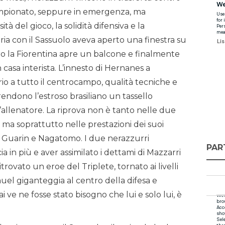
ampionato, seppure in emergenza, ma
à del gioco, la solidità difensiva e la
oria con il Sassuolo aveva aperto una finestra su
ro la Fiorentina apre un balcone e finalmente
 casa interista. L’innesto di Hernanes a
o a tutto il centrocampo, qualità tecniche e
a, rendono l’estroso brasiliano un tassello
’allenatore. La riprova non è tanto nelle due
, ma soprattutto nelle prestazioni dei suoi
e Guarin e Nagatomo. I due nerazzurri
PAR
in più e aver assimilato i dettami di Mazzarri
trovato un eroe del Triplete, tornato ai livelli
muel giganteggia al centro della difesa e
ve ne fosse stato bisogno che lui e solo lui, è