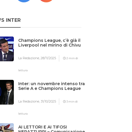
S INTER
Champions League, c’è già il
Liverpool nel mirino di Chivu
La Redazione,
28/11/2025
2 min di
lettura
Inter: un novembre intenso tra
Serie A e Champions League
La Redazione,
31/10/2025
3 min di
lettura
AI LETTORI E AI TIFOSI
NERAZZURRI – Comunicazione