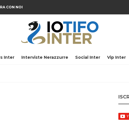
RA CON NOI
s Inter
Interviste Nerazzurre
Social Inter
Vip Inter
ISC