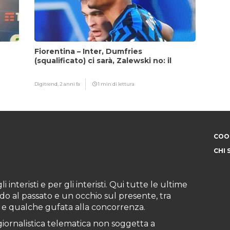
Fiorentina – Inter, Dumfries
(squalificato) ci sarà, Zalewski no: il
motivo
Digitrend,
2 anni fa
1 min di lettura
COOK
CHI 
i interisti e per gli interisti. Qui tutte le ultime
do al passato e un occhio sul presente, tra
ioni e qualche gufata alla concorrenza.
iornalistica telematica non soggetta a