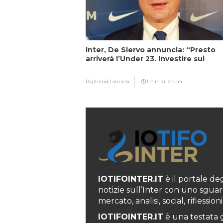
Inter, De Siervo annuncia: “Presto
arriverà l’Under 23. Investire sui
giovani…”
Digitrend,
1 anno fa
1 min di lettura
IOTIFOINTER.IT
è il portale degl
notizie sull’Inter con uno sguar
mercato, analisi, social, rifless
IOTIFOINTER.IT
è una testata g