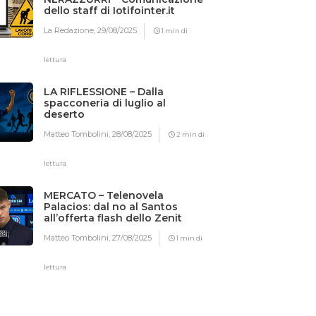
dello staff di Iotifointer.it
La Redazione,
29/08/2025
1 min di
lettura
LA RIFLESSIONE – Dalla
spacconeria di luglio al
deserto
Matteo Tombolini,
28/08/2025
2 min di
lettura
MERCATO – Telenovela
Palacios: dal no al Santos
all’offerta flash dello Zenit
Matteo Tombolini,
27/08/2025
1 min di
lettura