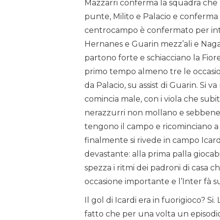
Mazzarri conferma la squadra che h
punte, Milito e Palacio e conferma 
centrocampo è confermato per inte
Hernanes e Guarin mezz’ali e Nagat
partono forte e schiacciano la Fior
primo tempo almeno tre le occasio
da Palacio, su assist di Guarin. Si va
comincia male, con i viola che sub
nerazzurri non mollano e sebbene 
tengono il campo e ricominciano a f
finalmente si rivede in campo Icard
devastante: alla prima palla giocab
spezza i ritmi dei padroni di casa 
occasione importante e l’Inter fà suo
Il gol di Icardi era in fuorigioco? 
fatto che per una volta un episodi