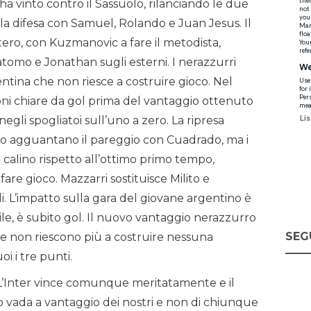
a vinto contro il Sassuolo, rilanciando le due
la difesa con Samuel, Rolando e Juan Jesus. Il
ro, con Kuzmanovic a fare il metodista,
omo e Jonathan sugli esterni. I nerazzurri
entina che non riesce a costruire gioco. Nel
ni chiare da gol prima del vantaggio ottenuto
 negli spogliatoi sull’uno a zero. La ripresa
ito agguantano il pareggio con Cuadrado, ma i
calino rispetto all’ottimo primo tempo,
are gioco. Mazzarri sostituisce Milito e
i. L’impatto sulla gara del giovane argentino è
ile, è subito gol. Il nuovo vantaggio nerazzurro
SEG
che non riescono più a costruire nessuna
i i tre punti.
Si. L’Inter vince comunque meritatamente e il
o vada a vantaggio dei nostri e non di chiunque