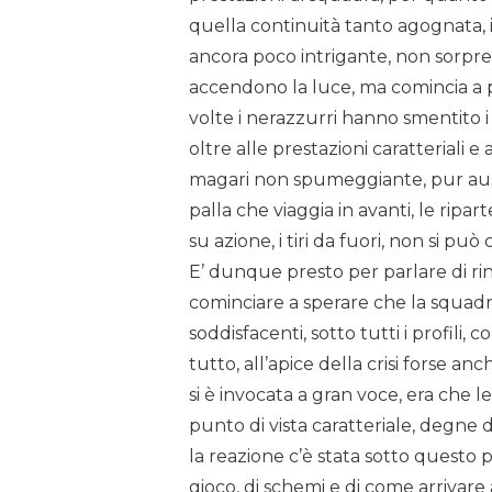
quella continuità tanto agognata, in
ancora poco intrigante, non sorp
accendono la luce, ma comincia a pr
volte i nerazzurri hanno smentito i 
oltre alle prestazioni caratteriali e 
magari non spumeggiante, pur aus
palla che viaggia in avanti, le ripar
su azione, i tiri da fuori, non si pu
E’ dunque presto per parlare di rinas
cominciare a sperare che la squadra 
soddisfacenti, sotto tutti i profili,
tutto, all’apice della crisi forse a
si è invocata a gran voce, era che 
punto di vista caratteriale, degne 
la reazione c’è stata sotto questo p
gioco, di schemi e di come arrivare a