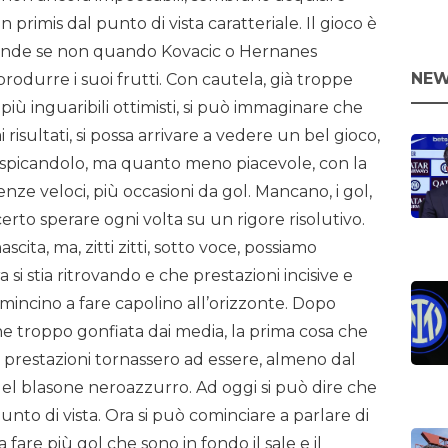
 primis dal punto di vista caratteriale. Il gioco è
rende se non quando Kovacic o Hernanes
NEW
odurre i suoi frutti. Con cautela, già troppe
più inguaribili ottimisti, si può immaginare che
ai risultati, si possa arrivare a vedere un bel gioco,
picandolo, ma quanto meno piacevole, con la
tenze veloci, più occasioni da gol. Mancano, i gol,
ò certo sperare ogni volta su un rigore risolutivo.
cita, ma, zitti zitti, sotto voce, possiamo
si stia ritrovando e che prestazioni incisive e
 comincino a fare capolino all’orizzonte. Dopo
nche troppo gonfiata dai media, la prima cosa che
le prestazioni tornassero ad essere, almeno dal
del blasone neroazzurro. Ad oggi si può dire che
unto di vista. Ora si può cominciare a parlare di
 fare più gol che sono in fondo il sale e il