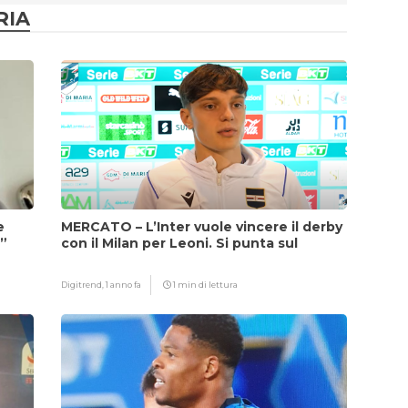
RIA
e
MERCATO – L’Inter vuole vincere il derby
i”
con il Milan per Leoni. Si punta sul
fattore Chivu
Digitrend,
1 anno fa
1 min di lettura