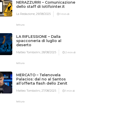
NERAZZURRI – Comunicazione
dello staff di Iotifointer.it
La Redazione,
29/08/2025
1 min di
lettura
LA RIFLESSIONE – Dalla
spacconeria di luglio al
deserto
Matteo Tombolini,
28/08/2025
2 min di
lettura
MERCATO – Telenovela
Palacios: dal no al Santos
all’offerta flash dello Zenit
Matteo Tombolini,
27/08/2025
1 min di
lettura