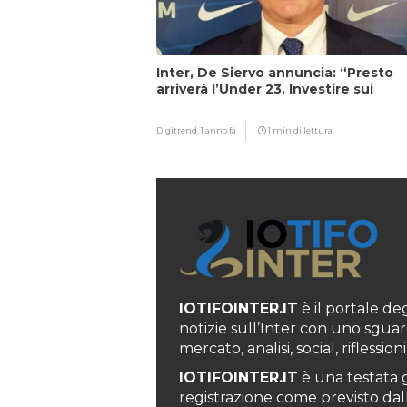
Inter, De Siervo annuncia: “Presto
arriverà l’Under 23. Investire sui
giovani…”
Digitrend,
1 anno fa
1 min di lettura
IOTIFOINTER.IT
è il portale degl
notizie sull’Inter con uno sguar
mercato, analisi, social, rifless
IOTIFOINTER.IT
è una testata g
registrazione come previsto dall’