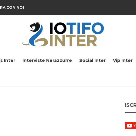
RA CON NOI
s Inter
Interviste Nerazzurre
Social Inter
Vip Inter
ISC