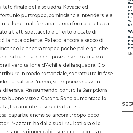
ultato finale della squadra. Kovacic ed
fortunio purtroppo, cominciano a intendersi e a
on le loro qualità e una buona forma atletica a
ato a tratti spettacolo e offerto giocate di
pò la nota dolente: Palacio, ancora a secco di
anificando le ancora troppe poche palle gol che
 sembra fuori dai giochi, posizionandosi male o
ora il vero tallone d’Achille della squadra. Obi
ntribuire in modo sostanziale, soprattutto in fase
do nel saltare l’uomo, si propone spesso in
se difensiva. Riassumendo, contro la Sampdoria
cose buone viste a Cesena. Sono aumentate le
SEG
tuta, fisicamente la squadra ha retto e
osa, caparbia anche se ancora troppo poco
tori, Mazzarri ha dalla sua i risultati ora e le
 non ancora impeccabili, sembrano acquisire