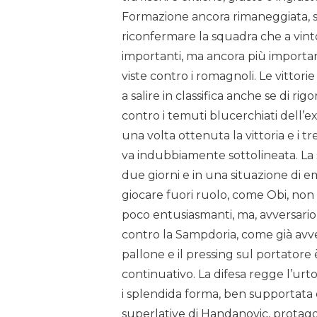
Formazione ancora rimaneggiata, set
riconfermare la squadra che a vinto
importanti, ma ancora più import
viste contro i romagnoli. Le vitto
a salire in classifica anche se di r
contro i temuti blucerchiati dell’ex
una volta ottenuta la vittoria e i tre
va indubbiamente sottolineata. La
due giorni e in una situazione di e
giocare fuori ruolo, come Obi, non
poco entusiasmanti, ma, avversario
contro la Sampdoria, come già avve
pallone e il pressing sul portatore 
continuativo. La difesa regge l’urt
i splendida forma, ben supportata 
superlative di Handanovic, protagon