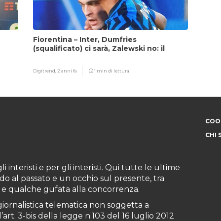
Fiorentina – Inter, Dumfries
(squalificato) ci sarà, Zalewski no: il
motivo
Digitrend,
2 anni fa
1 min di lettura
COOK
CHI 
i interisti e per gli interisti. Qui tutte le ultime
do al passato e un occhio sul presente, tra
ioni e qualche gufata alla concorrenza.
iornalistica telematica non soggetta a
art. 3-bis della legge n.103 del 16 luglio 2012