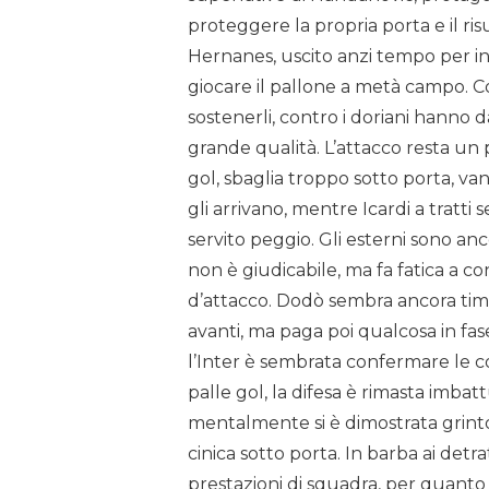
proteggere la propria porta e il ris
Hernanes, uscito anzi tempo per in
giocare il pallone a metà campo. C
sostenerli, contro i doriani hanno d
grande qualità. L’attacco resta un 
gol, sbaglia troppo sotto porta, v
gli arrivano, mentre Icardi a tratti
servito peggio. Gli esterni sono anc
non è giudicabile, ma fa fatica a co
d’attacco. Dodò sembra ancora timi
avanti, ma paga poi qualcosa in fa
l’Inter è sembrata confermare le 
palle gol, la difesa è rimasta imbat
mentalmente si è dimostrata grint
cinica sotto porta. In barba ai detrat
prestazioni di squadra, per quanto