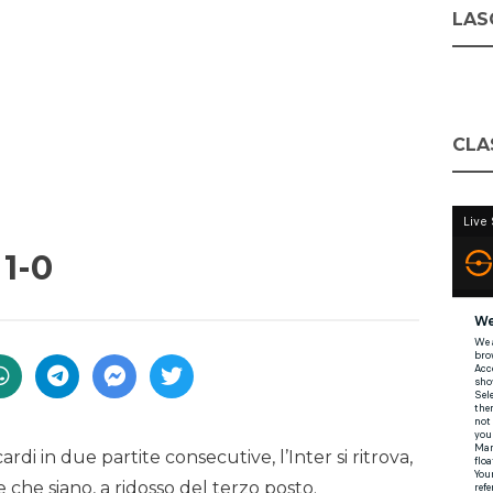
LASC
CLA
1-0
rdi in due partite consecutive, l’Inter si ritrova,
te che siano, a ridosso del terzo posto.