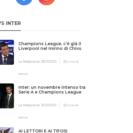
S INTER
Champions League, c’è già il
Liverpool nel mirino di Chivu
La Redazione,
28/11/2025
2 min di
lettura
Inter: un novembre intenso tra
Serie A e Champions League
La Redazione,
31/10/2025
3 min di
lettura
AI LETTORI E AI TIFOSI