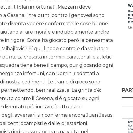
te i titolari infortunati, Mazzarri deve
 a Cesena. I tre punti contro i genovesi sono
ante diventa vedere confermate le cose buone
rie aiutano a fare morale e indubbiamente anche
igore in rigore. Come ha giocato però la beneamata
 Mihajlovic? E’ qui il nodo centrale da valutare,
 punti. La crescita in termini caratteriali e atletici
 squadra tiene bene il campo, pur giocando ogni
mergenza infortuni, con uomini riadattati a
 dimostra cedimenti. Le trame di gioco sono
PAR
 permettendo, ben realizzate. La grinta c’è:
nuto contro il Cesena, si è giocato su ogni
è diventato più incisivo, fruttuoso e
o degli avversari, si riconferma ancora Juan Jesus
dai centrocampisti e dalle prestazioni
ista indiscusso, ancora una volta, nel