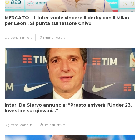
MERCATO – L’Inter vuole vincere il derby con il Milan
per Leoni. Si punta sul fattore Chivu
Digitrend,
1 anno fa
1 min di lettura
Inter, De Siervo annuncia: “Presto arriverà l’Under 23.
Investire sui giovani…”
Digitrend,
2 anni fa
1 min di lettura