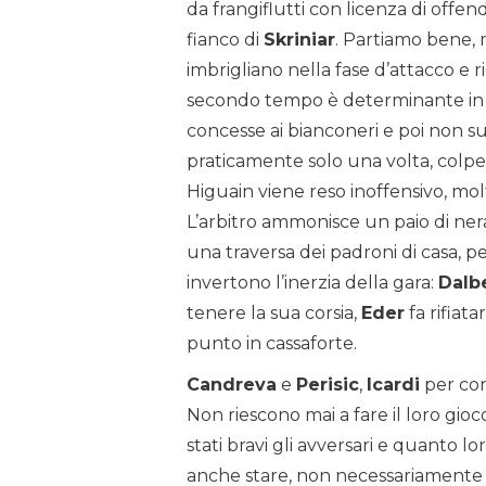
da frangiflutti con licenza di offen
fianco di
Skriniar
. Partiamo bene, m
imbrigliano nella fase d’attacco e
secondo tempo è determinante in al
concesse ai bianconeri e poi non s
praticamente solo una volta, colpen
Higuain viene reso inoffensivo, mo
L’arbitro ammonisce un paio di ner
una traversa dei padroni di casa, 
invertono l’inerzia della gara:
Dalb
tenere la sua corsia,
Eder
fa rifiata
punto in cassaforte.
Candreva
e
Perisic
,
Icardi
per con
Non riescono mai a fare il loro gio
stati bravi gli avversari e quanto 
anche stare, non necessariamente 