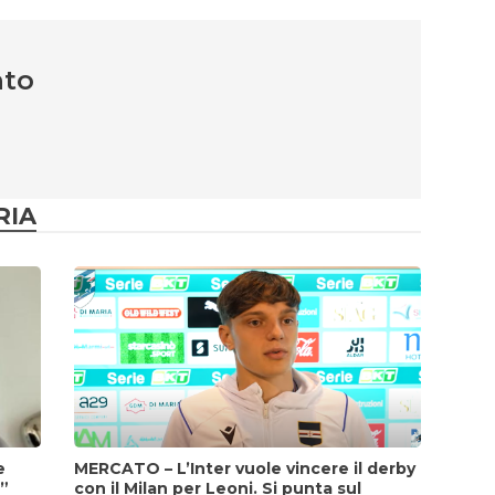
nto
RIA
e
MERCATO – L’Inter vuole vincere il derby
i”
con il Milan per Leoni. Si punta sul