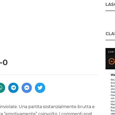
LASC
CLA
-0
ti inviolate. Una partita sostanzialmente brutta e
 era “emotivamente” coinvolto. I commenti post