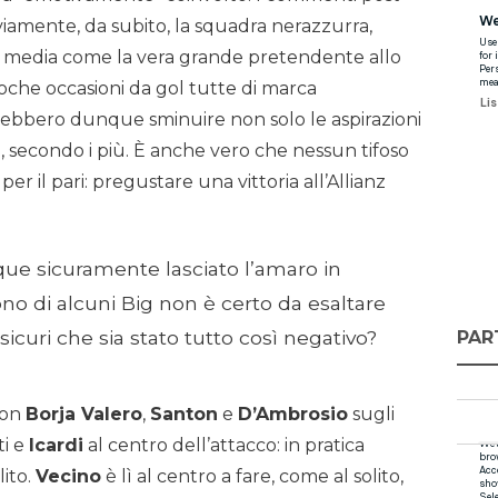
iamente, da subito, la squadra nerazzurra,
s media come la vera grande pretendente allo
 poche occasioni da gol tutte di marca
ebbero dunque sminuire non solo le aspirazioni
é, secondo i più. È anche vero che nessun tifoso
r il pari: pregustare una vittoria all’Allianz
que sicuramente lasciato l’amaro in
ono di alcuni Big non è certo da esaltare
uri che sia stato tutto così negativo?
PAR
on
Borja Valero
,
Santon
e
D’Ambrosio
sugli
ti e
Icardi
al centro dell’attacco: in pratica
lito.
Vecino
è lì al centro a fare, come al solito,