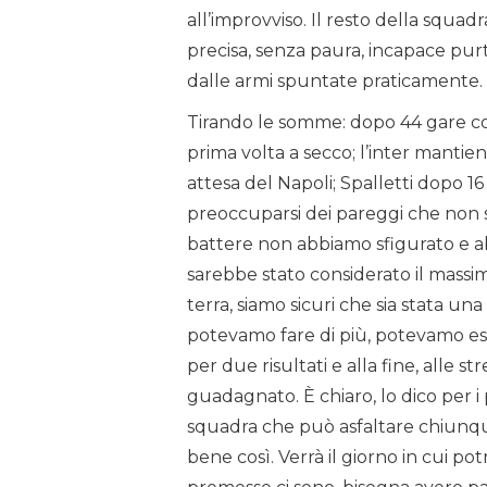
all’improvviso. Il resto della squad
precisa, senza paura, incapace pur
dalle armi spuntate praticamente.
Tirando le somme: dopo 44 gare co
prima volta a secco; l’inter mantien
attesa del Napoli; Spalletti dopo 16
preoccuparsi dei pareggi che non s
battere non abbiamo sfigurato e a
sarebbe stato considerato il massi
terra, siamo sicuri che sia stata u
potevamo fare di più, potevamo es
per due risultati e alla fine, alle s
guadagnato. È chiaro, lo dico per i
squadra che può asfaltare chiunque
bene così. Verrà il giorno in cui po