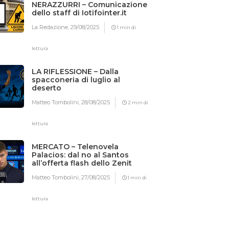
NERAZZURRI – Comunicazione
dello staff di Iotifointer.it
La Redazione,
29/08/2025
1 min di
lettura
LA RIFLESSIONE – Dalla
spacconeria di luglio al
deserto
Matteo Tombolini,
28/08/2025
2 min di
lettura
MERCATO – Telenovela
Palacios: dal no al Santos
all’offerta flash dello Zenit
Matteo Tombolini,
27/08/2025
1 min di
lettura