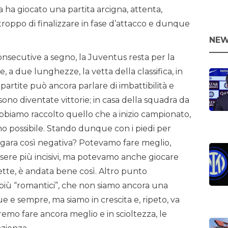
ra ha giocato una partita arcigna, attenta,
troppo di finalizzare in fase d’attacco e dunque
NEW
nsecutive a segno, la Juventus resta per la
e, a due lunghezze, la vetta della classifica, in
 partite può ancora parlare di imbattibilità e
ono diventate vittorie; in casa della squadra da
bbiamo raccolto quello che a inizio campionato,
mo possibile. Stando dunque con i piedi per
na gara così negativa? Potevamo fare meglio,
sere più incisivi, ma potevamo anche giocare
trette, è andata bene così. Altro punto
 più “romantici”, che non siamo ancora una
 e sempre, ma siamo in crescita e, ripeto, va
tremo fare ancora meglio e in scioltezza, le