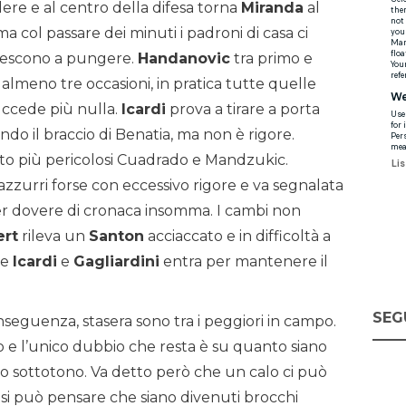
dere e al centro della difesa torna
Miranda
al
a col passare dei minuti i padroni di casa ci
 riescono a pungere.
Handanovic
tra primo e
meno tre occasioni, in pratica tutte quelle
uccede più nulla.
Icardi
prova a tirare a porta
do il braccio di Benatia, ma non è rigore.
lto più pericolosi Cuadrado e Mandzukic.
azzurri forse con eccessivo rigore e va segnalata
per dovere di cronaca insomma. I cambi non
ert
rileva un
Santon
acciaccato e in difficoltà a
re
Icardi
e
Gagliardini
entra per mantenere il
SEG
seguenza, stasera sono tra i peggiori in campo.
co e l’unico dubbio che resta è su quanto siano
loro sottotono. Va detto però che un calo ci può
si può pensare che siano divenuti brocchi