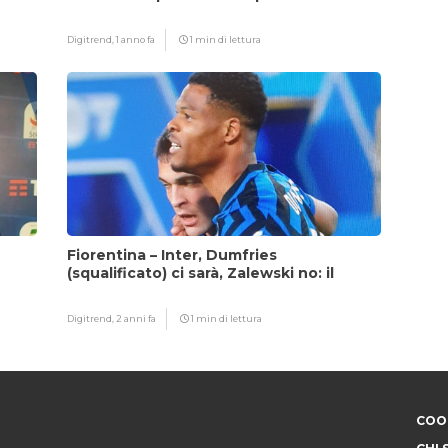
fattore Chivu
Digitrend,
1 anno fa
1 min di lettura
Fiorentina – Inter, Dumfries
(squalificato) ci sarà, Zalewski no: il
motivo
Digitrend,
2 anni fa
1 min di lettura
COOK