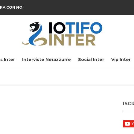
RA CON NOI
s Inter
Interviste Nerazzurre
Social Inter
Vip Inter
ISC