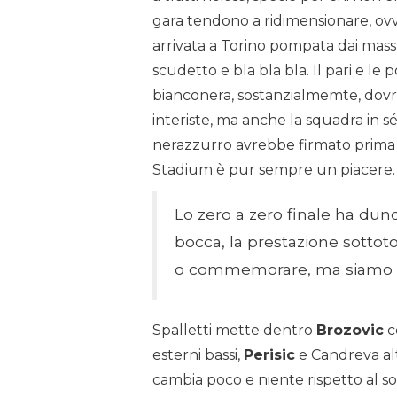
gara tendono a ridimensionare, ovv
arrivata a Torino pompata dai mas
scudetto e bla bla bla. Il pari e le
bianconera, sostanzialmemte, dovr
interiste, ma anche la squadra in s
nerazzurro avrebbe firmato prima pe
Stadium è pur sempre un piacere.
Lo zero a zero finale ha dun
bocca, la prestazione sottot
o commemorare, ma siamo sic
Spalletti mette dentro
Brozovic
c
esterni bassi,
Perisic
e Candreva al
cambia poco e niente rispetto al so