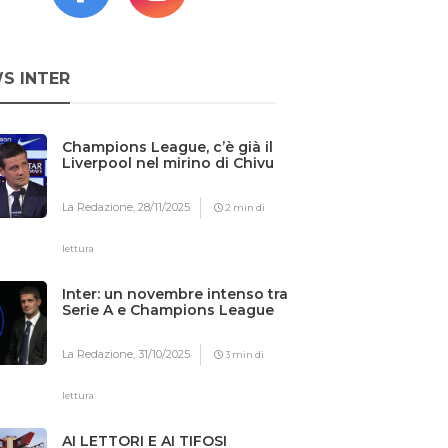
S INTER
Champions League, c’è già il
Liverpool nel mirino di Chivu
La Redazione,
28/11/2025
2 min di
lettura
Inter: un novembre intenso tra
Serie A e Champions League
La Redazione,
31/10/2025
3 min di
lettura
AI LETTORI E AI TIFOSI