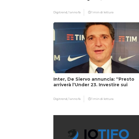
Digitrend,
1 anno fa
1 min di lettura
Inter, De Siervo annuncia: “Presto
arriverà l’Under 23. Investire sui
giovani…”
Digitrend,
1 anno fa
1 min di lettura