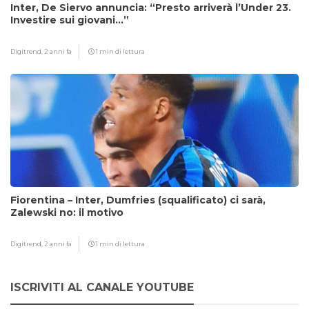
Inter, De Siervo annuncia: “Presto arriverà l’Under 23.
Investire sui giovani…”
Digitrend,
2 anni fa
1 min di lettura
Fiorentina – Inter, Dumfries (squalificato) ci sarà,
Zalewski no: il motivo
Digitrend,
2 anni fa
1 min di lettura
ISCRIVITI AL CANALE YOUTUBE