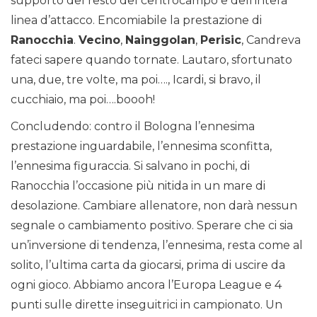
supporto del resto del centrocampo e dell’intera
linea d’attacco. Encomiabile la prestazione di
Ranocchia
.
Vecino
,
Nainggolan
,
Perisic
, Candreva
fateci sapere quando tornate. Lautaro, sfortunato
una, due, tre volte, ma poi…., Icardi, si bravo, il
cucchiaio, ma poi….boooh!
Concludendo: contro il Bologna l’ennesima
prestazione inguardabile, l’ennesima sconfitta,
l’ennesima figuraccia. Si salvano in pochi, di
Ranocchia l’occasione più nitida in un mare di
desolazione. Cambiare allenatore, non darà nessun
segnale o cambiamento positivo. Sperare che ci sia
un’inversione di tendenza, l’ennesima, resta come al
solito, l’ultima carta da giocarsi, prima di uscire da
ogni gioco. Abbiamo ancora l’Europa League e 4
punti sulle dirette inseguitrici in campionato. Un