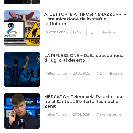
AI LETTORI E AI TIFOSI NERAZZURRI –
Comunicazione dello staff di
Iotifointer.it
La Redazione,
29/08/2025
1 min di lettura
LA RIFLESSIONE – Dalla spacconeria
di luglio al deserto
Matteo Tombolini,
28/08/2025
2 min di lettura
MERCATO – Telenovela Palacios: dal
no al Santos all’offerta flash dello
Zenit
Matteo Tombolini,
27/08/2025
1 min di lettura