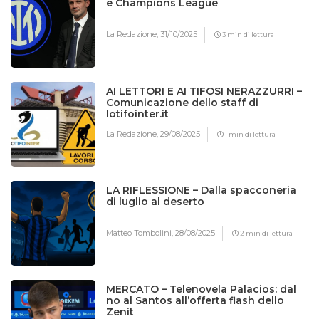
e Champions League
La Redazione,
31/10/2025
3 min di lettura
AI LETTORI E AI TIFOSI NERAZZURRI –
Comunicazione dello staff di
Iotifointer.it
La Redazione,
29/08/2025
1 min di lettura
LA RIFLESSIONE – Dalla spacconeria
di luglio al deserto
Matteo Tombolini,
28/08/2025
2 min di lettura
MERCATO – Telenovela Palacios: dal
no al Santos all’offerta flash dello
Zenit