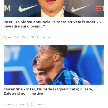
Inter, De Siervo annuncia: “Presto arriverà l’Under 23.
Investire sui giovani…”
Digitrend,
1 anno fa
1 min di lettura
Fiorentina – Inter, Dumfries (squalificato) ci sarà,
Zalewski no: il motivo
Digitrend,
2 anni fa
1 min di lettura