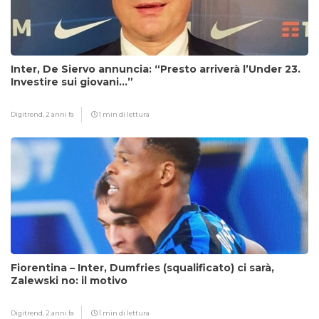
Inter, De Siervo annuncia: “Presto arriverà l’Under 23.
Investire sui giovani…”
Digitrend,
2 anni fa
1 min di lettura
Fiorentina – Inter, Dumfries (squalificato) ci sarà,
Zalewski no: il motivo
Digitrend,
2 anni fa
1 min di lettura