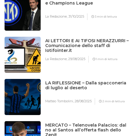
e Champions League
La Redazione,
31/10/2025
3 min di lettura
AI LETTORI E AI TIFOSI NERAZZURRI –
Comunicazione dello staff di
Iotifointer.it
La Redazione,
29/08/2025
1 min di lettura
LA RIFLESSIONE – Dalla spacconeria
di luglio al deserto
Matteo Tombolini,
28/08/2025
2 min di lettura
MERCATO – Telenovela Palacios: dal
no al Santos all’offerta flash dello
Zenit