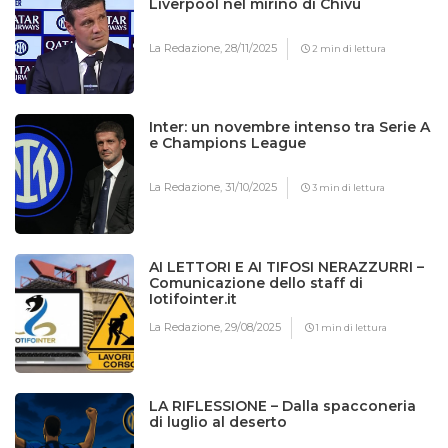
Liverpool nel mirino di Chivu
La Redazione,
28/11/2025
2 min di lettura
Inter: un novembre intenso tra Serie A
e Champions League
La Redazione,
31/10/2025
3 min di lettura
AI LETTORI E AI TIFOSI NERAZZURRI –
Comunicazione dello staff di
Iotifointer.it
La Redazione,
29/08/2025
1 min di lettura
LA RIFLESSIONE – Dalla spacconeria
di luglio al deserto