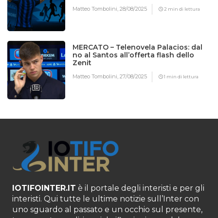
Matteo Tombolini,
28/08/2025
2 min di lettura
MERCATO – Telenovela Palacios: dal
no al Santos all’offerta flash dello
Zenit
Matteo Tombolini,
27/08/2025
1 min di lettura
IOTIFOINTER.IT
è il portale degli interisti e per gli
interisti. Qui tutte le ultime notizie sull’Inter con
uno sguardo al passato e un occhio sul presente,