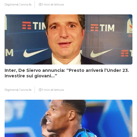
Digitrend,
1 anno fa
1 min di lettura
Inter, De Siervo annuncia: “Presto arriverà l’Under 23.
Investire sui giovani…”
Digitrend,
1 anno fa
1 min di lettura