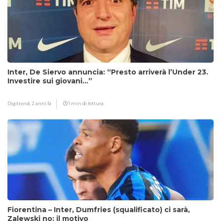
Inter, De Siervo annuncia: “Presto arriverà l’Under 23.
Investire sui giovani…”
Digitrend,
2 anni fa
1 min di lettura
Fiorentina – Inter, Dumfries (squalificato) ci sarà,
Zalewski no: il motivo