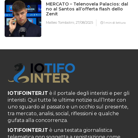
MERCATO – Telenovela Palacios: dal
no al Santos all’offerta flash dello
Zenit
Matteo Tombolini,
27/08/2025
1 min di lettura
IOTIFOINTER.IT
è il portale degli interisti e per gli
interisti. Qui tutte le ultime notizie sull’Inter con
uno sguardo al passato e un occhio sul presente,
tra mercato, analisi, social, riflessioni e qualche
gufata alla concorrenza.
IOTIFOINTER.IT
è una testata giornalistica
telematica non soggetta a registrazione come