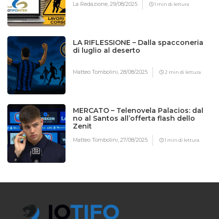
La Redazione,
29/08/2025
1 min di lettura
LA RIFLESSIONE – Dalla spacconeria
di luglio al deserto
Matteo Tombolini,
28/08/2025
2 min di lettura
MERCATO – Telenovela Palacios: dal
no al Santos all’offerta flash dello
Zenit
Matteo Tombolini,
27/08/2025
1 min di lettura