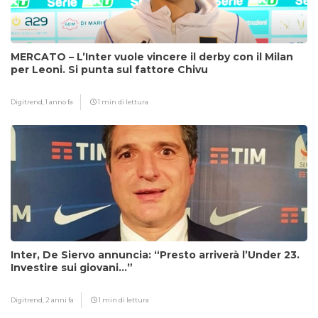
MERCATO – L’Inter vuole vincere il derby con il Milan
per Leoni. Si punta sul fattore Chivu
Digitrend,
1 anno fa
1 min di lettura
Inter, De Siervo annuncia: “Presto arriverà l’Under 23.
Investire sui giovani…”
Digitrend,
2 anni fa
1 min di lettura