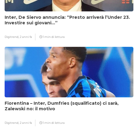
Inter, De Siervo annuncia: “Presto arriverà l’Under 23.
Investire sui giovani…”
Digitrend,
2 anni fa
1 min di lettura
Fiorentina – Inter, Dumfries (squalificato) ci sarà,
Zalewski no: il motivo
Digitrend,
2 anni fa
1 min di lettura