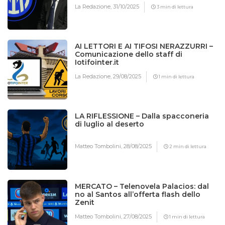
La Redazione,
31/10/2025
3 min di lettura
AI LETTORI E AI TIFOSI NERAZZURRI –
Comunicazione dello staff di
Iotifointer.it
La Redazione,
29/08/2025
1 min di lettura
LA RIFLESSIONE – Dalla spacconeria
di luglio al deserto
Matteo Tombolini,
28/08/2025
2 min di lettura
MERCATO – Telenovela Palacios: dal
no al Santos all’offerta flash dello
Zenit
Matteo Tombolini,
27/08/2025
1 min di lettura