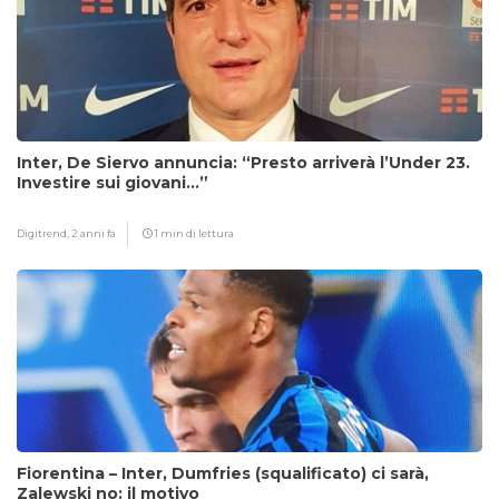
Inter, De Siervo annuncia: “Presto arriverà l’Under 23.
Investire sui giovani…”
Digitrend,
2 anni fa
1 min di lettura
Fiorentina – Inter, Dumfries (squalificato) ci sarà,
Zalewski no: il motivo