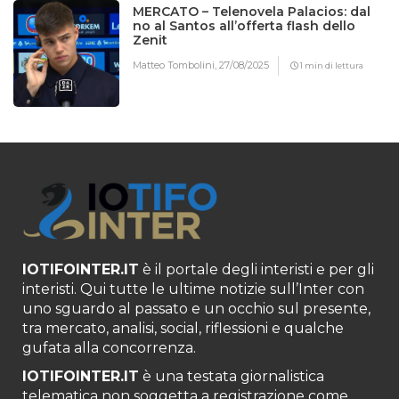
MERCATO – Telenovela Palacios: dal
no al Santos all’offerta flash dello
Zenit
Matteo Tombolini,
27/08/2025
1 min di lettura
IOTIFOINTER.IT
è il portale degli interisti e per gli
interisti. Qui tutte le ultime notizie sull’Inter con
uno sguardo al passato e un occhio sul presente,
tra mercato, analisi, social, riflessioni e qualche
gufata alla concorrenza.
IOTIFOINTER.IT
è una testata giornalistica
telematica non soggetta a registrazione come