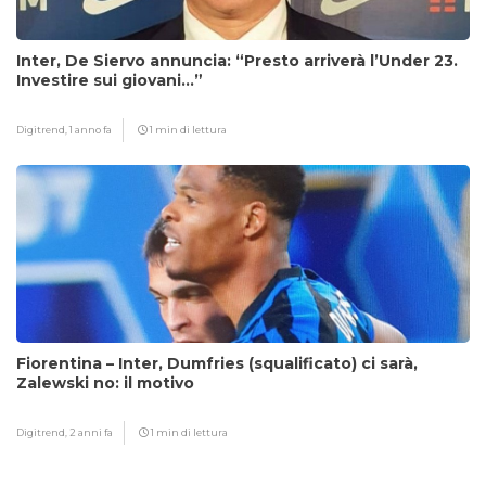
Inter, De Siervo annuncia: “Presto arriverà l’Under 23.
Investire sui giovani…”
Digitrend,
1 anno fa
1 min di lettura
Fiorentina – Inter, Dumfries (squalificato) ci sarà,
Zalewski no: il motivo
Digitrend,
2 anni fa
1 min di lettura