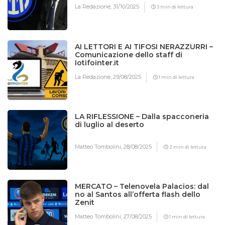
La Redazione,
31/10/2025
3 min di lettura
AI LETTORI E AI TIFOSI NERAZZURRI –
Comunicazione dello staff di
Iotifointer.it
La Redazione,
29/08/2025
1 min di lettura
LA RIFLESSIONE – Dalla spacconeria
di luglio al deserto
Matteo Tombolini,
28/08/2025
2 min di lettura
MERCATO – Telenovela Palacios: dal
no al Santos all’offerta flash dello
Zenit
Matteo Tombolini,
27/08/2025
1 min di lettura