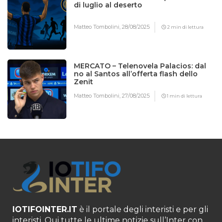
di luglio al deserto
Matteo Tombolini,
28/08/2025
2 min di lettura
MERCATO – Telenovela Palacios: dal
no al Santos all’offerta flash dello
Zenit
Matteo Tombolini,
27/08/2025
1 min di lettura
IOTIFOINTER.IT
è il portale degli interisti e per gli
interisti. Qui tutte le ultime notizie sull’Inter con