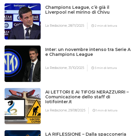
Champions League, c’è già il
Liverpool nel mirino di Chivu
La Redazione,
28/11/2025
2 min di lettura
Inter: un novembre intenso tra Serie A
e Champions League
La Redazione,
31/10/2025
3 min di lettura
AI LETTORI E AI TIFOSI NERAZZURRI –
Comunicazione dello staff di
Iotifointer.it
La Redazione,
29/08/2025
1 min di lettura
LA RIFLESSIONE – Dalla spacconeria