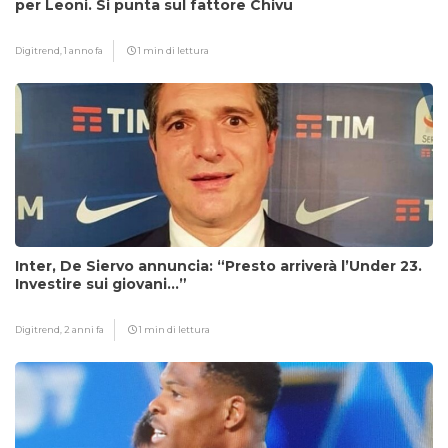
per Leoni. Si punta sul fattore Chivu
Digitrend,
1 anno fa
1 min di lettura
Inter, De Siervo annuncia: “Presto arriverà l’Under 23.
Investire sui giovani…”
Digitrend,
2 anni fa
1 min di lettura