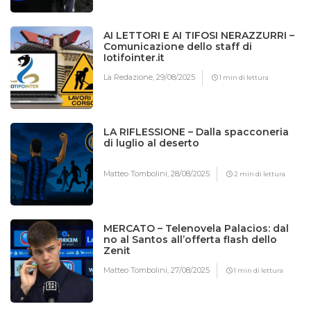
AI LETTORI E AI TIFOSI NERAZZURRI –
Comunicazione dello staff di
Iotifointer.it
La Redazione,
29/08/2025
1 min di lettura
LA RIFLESSIONE – Dalla spacconeria
di luglio al deserto
Matteo Tombolini,
28/08/2025
2 min di lettura
MERCATO – Telenovela Palacios: dal
no al Santos all’offerta flash dello
Zenit
Matteo Tombolini,
27/08/2025
1 min di lettura