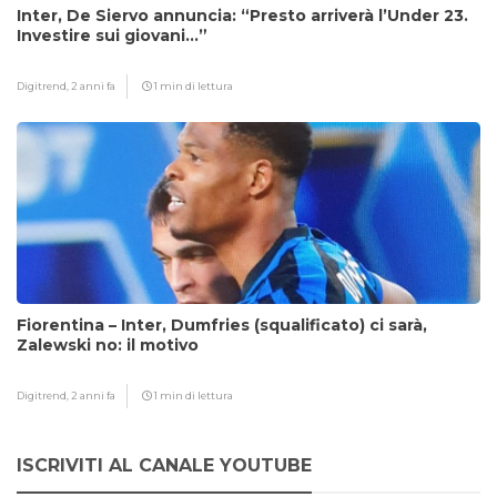
Inter, De Siervo annuncia: “Presto arriverà l’Under 23.
Investire sui giovani…”
Digitrend,
2 anni fa
1 min di lettura
Fiorentina – Inter, Dumfries (squalificato) ci sarà,
Zalewski no: il motivo
Digitrend,
2 anni fa
1 min di lettura
ISCRIVITI AL CANALE YOUTUBE