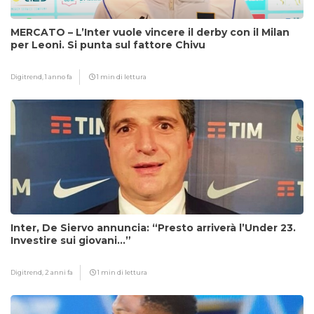
MERCATO – L’Inter vuole vincere il derby con il Milan
per Leoni. Si punta sul fattore Chivu
Digitrend,
1 anno fa
1 min di lettura
Inter, De Siervo annuncia: “Presto arriverà l’Under 23.
Investire sui giovani…”
Digitrend,
2 anni fa
1 min di lettura