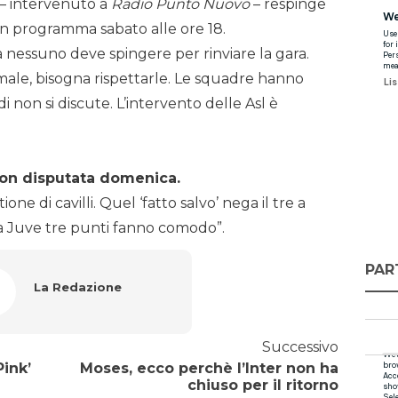
– intervenuto a
Radio Punto Nuovo
– respinge
y in programma sabato alle ore 18.
 nessuno deve spingere per rinviare la gara.
 male, bisogna rispettarle. Le squadre hanno
 non si discute. L’intervento delle Asl è
on disputata domenica.
ne di cavilli. Quel ‘fatto salvo’ nega il tre a
la Juve tre punti fanno comodo”.
PAR
La Redazione
Successivo
Pink’
Moses, ecco perchè l’Inter non ha
chiuso per il ritorno