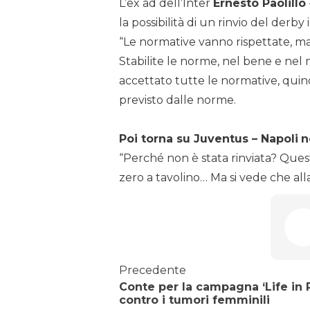
L’ex ad dell’Inter
Ernesto Paolillo
la possibilità di un rinvio del derb
“Le normative vanno rispettate, ma
Stabilite le norme, nel bene e nel
accettato tutte le normative, quindi
previsto dalle norme.
Poi torna su Juventus – Napoli
n
“Perché non è stata rinviata? Questio
zero a tavolino… Ma si vede che al
Precedente
Conte per la campagna ‘Life in 
contro i tumori femminili