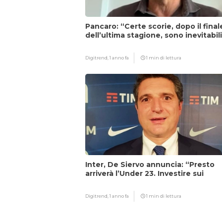
Pancaro: “Certe scorie, dopo il final
dell’ultima stagione, sono inevitabil
Digitrend,
1 anno fa
1 min di lettura
Inter, De Siervo annuncia: “Presto
arriverà l’Under 23. Investire sui
giovani…”
Digitrend,
1 anno fa
1 min di lettura