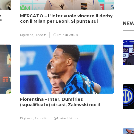
e
MERCATO – L’Inter vuole vincere il derby
i”
con il Milan per Leoni. Si punta sul
NEW
fattore Chivu
Digitrend,
1 anno fa
1 min di lettura
Fiorentina – Inter, Dumfries
(squalificato) ci sarà, Zalewski no: il
motivo
Digitrend,
2 anni fa
1 min di lettura