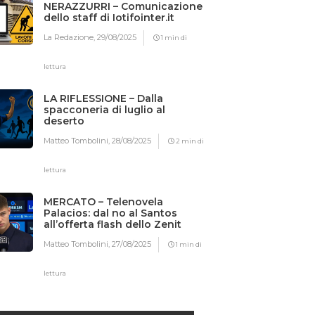
NERAZZURRI – Comunicazione
dello staff di Iotifointer.it
La Redazione,
29/08/2025
1 min di
lettura
LA RIFLESSIONE – Dalla
spacconeria di luglio al
deserto
Matteo Tombolini,
28/08/2025
2 min di
lettura
MERCATO – Telenovela
Palacios: dal no al Santos
all’offerta flash dello Zenit
Matteo Tombolini,
27/08/2025
1 min di
lettura