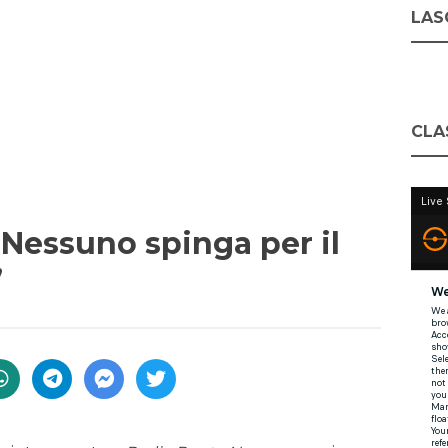
LASC
CLA
 “Nessuno spinga per il
”