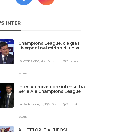
S INTER
Champions League, c’è già il
Liverpool nel mirino di Chivu
La Redazione,
28/11/2025
2 min di
lettura
Inter: un novembre intenso tra
Serie A e Champions League
La Redazione,
31/10/2025
3 min di
lettura
AI LETTORI E AI TIFOSI