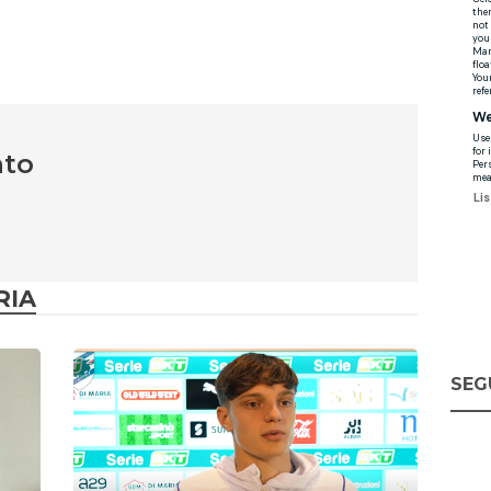
nto
RIA
SEG