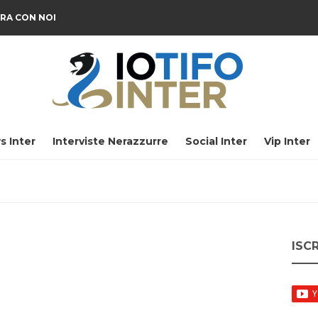
RA CON NOI
s Inter
Interviste Nerazzurre
Social Inter
Vip Inter
ISC