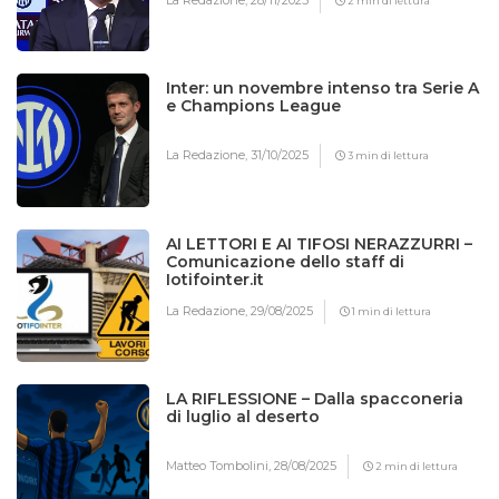
La Redazione,
28/11/2025
2 min di lettura
Inter: un novembre intenso tra Serie A
e Champions League
La Redazione,
31/10/2025
3 min di lettura
AI LETTORI E AI TIFOSI NERAZZURRI –
Comunicazione dello staff di
Iotifointer.it
La Redazione,
29/08/2025
1 min di lettura
LA RIFLESSIONE – Dalla spacconeria
di luglio al deserto
Matteo Tombolini,
28/08/2025
2 min di lettura