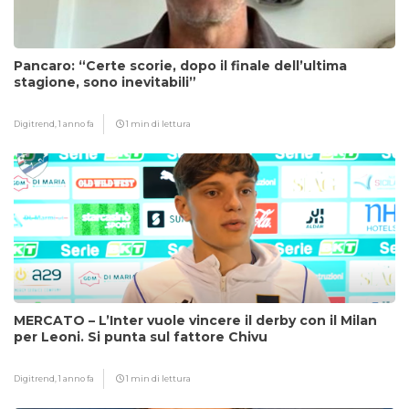
Pancaro: “Certe scorie, dopo il finale dell’ultima
stagione, sono inevitabili”
Digitrend,
1 anno fa
1 min di lettura
MERCATO – L’Inter vuole vincere il derby con il Milan
per Leoni. Si punta sul fattore Chivu
Digitrend,
1 anno fa
1 min di lettura