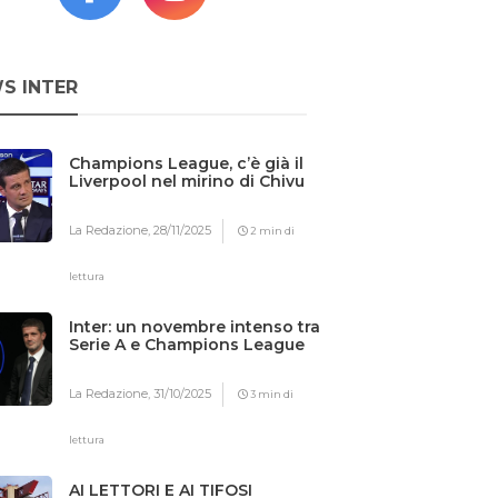
S INTER
Champions League, c’è già il
Liverpool nel mirino di Chivu
La Redazione,
28/11/2025
2 min di
lettura
Inter: un novembre intenso tra
Serie A e Champions League
La Redazione,
31/10/2025
3 min di
lettura
AI LETTORI E AI TIFOSI