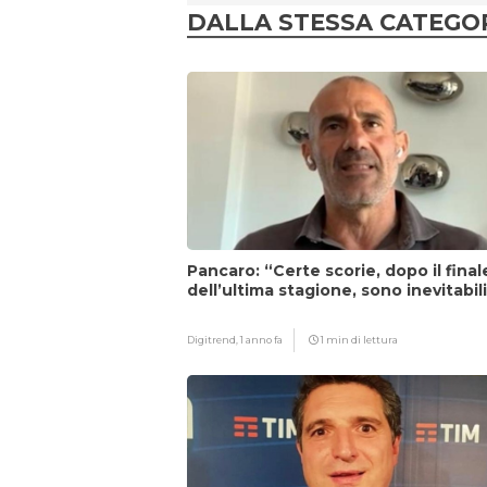
DALLA STESSA CATEGO
Pancaro: “Certe scorie, dopo il final
dell’ultima stagione, sono inevitabil
Digitrend,
1 anno fa
1 min di lettura