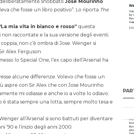
r deliberatamente snobbato
Jose Mourinho
eva che fosse un libro positivo”. Lo riporta
The
“La mia vita in bianco e rosso”
questa
i non raccontate e la sua versione degli eventi.
a coppia, non c’è ombra di Jose. Wenger si
Sir Alex Ferguson.
sso lo Special One, l’ex capo dell’Arsenal ha
lvesse alcune differenze. Volevo che fosse un
più aspre con Sir Alex che con Jose Mourinho.
PAR
amente mi odiasse e anche io a volte lo odiavo.
 è stata sempre una lotta, sempre molto tesa e
enger all’Arsenal si sono battuti per diventare
nni ’90 e l’inizio degli anni 2000.