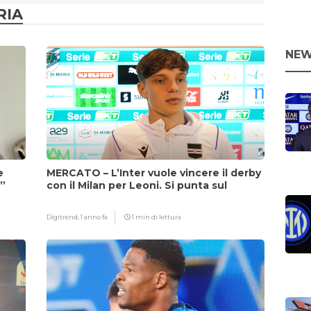
RIA
NEW
e
MERCATO – L’Inter vuole vincere il derby
i”
con il Milan per Leoni. Si punta sul
fattore Chivu
Digitrend,
1 anno fa
1 min di lettura