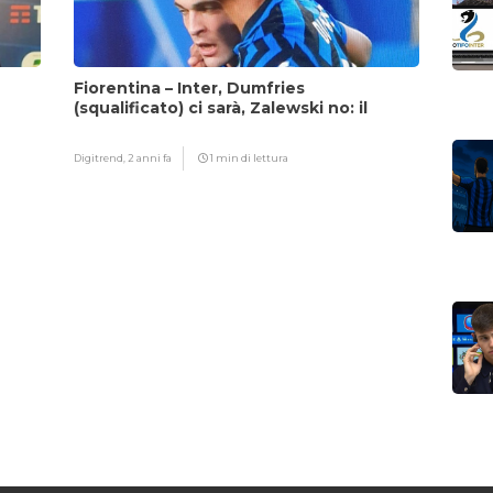
Fiorentina – Inter, Dumfries
(squalificato) ci sarà, Zalewski no: il
motivo
Digitrend,
2 anni fa
1 min di lettura