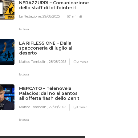
NERAZZURRI – Comunicazione
dello staff di Iotifointer.it
La Redazione,
29/08/2025
1 min di
lettura
LA RIFLESSIONE – Dalla
spacconeria di luglio al
deserto
Matteo Tombolini,
28/08/2025
2 min di
lettura
MERCATO – Telenovela
Palacios: dal no al Santos
all’offerta flash dello Zenit
Matteo Tombolini,
27/08/2025
1 min di
lettura