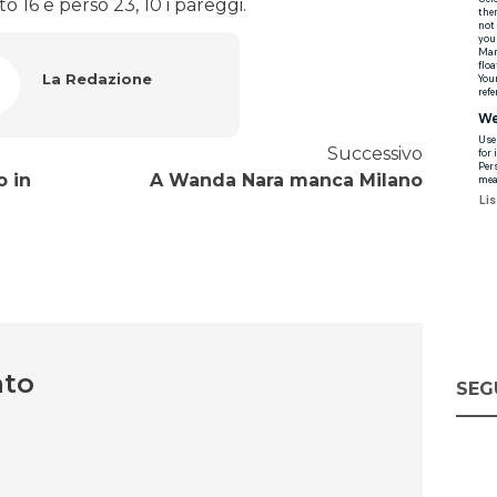
o 16 e perso 23, 10 i pareggi.
La Redazione
Successivo
o in
A Wanda Nara manca Milano
nto
SEG