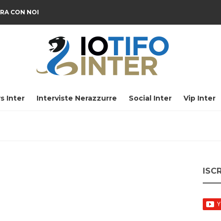
RA CON NOI
s Inter
Interviste Nerazzurre
Social Inter
Vip Inter
ISC