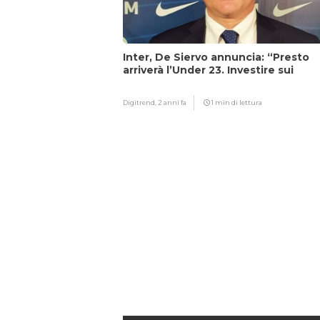
Inter, De Siervo annuncia: “Presto
arriverà l’Under 23. Investire sui
giovani…”
Digitrend,
2 anni fa
1 min di lettura