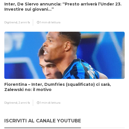
Inter, De Siervo annuncia: “Presto arriverà l’Under 23.
Investire sui giovani…”
Digitrend,
2 anni fa
1 min di lettura
Fiorentina – Inter, Dumfries (squalificato) ci sarà,
Zalewski no: il motivo
Digitrend,
2 anni fa
1 min di lettura
ISCRIVITI AL CANALE YOUTUBE