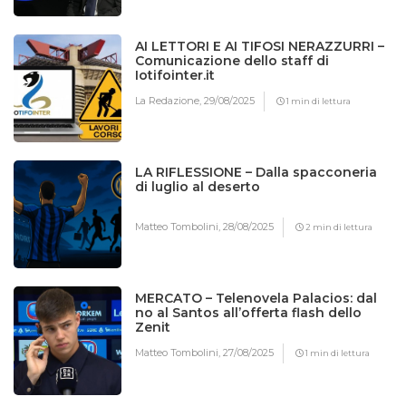
AI LETTORI E AI TIFOSI NERAZZURRI –
Comunicazione dello staff di
Iotifointer.it
La Redazione,
29/08/2025
1 min di lettura
LA RIFLESSIONE – Dalla spacconeria
di luglio al deserto
Matteo Tombolini,
28/08/2025
2 min di lettura
MERCATO – Telenovela Palacios: dal
no al Santos all’offerta flash dello
Zenit
Matteo Tombolini,
27/08/2025
1 min di lettura