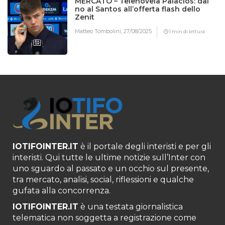
MERCATO – Telenovela Palacios: dal
no al Santos all’offerta flash dello
Zenit
Matteo Tombolini,
27/08/2025
1 min di lettura
IOTIFOINTER.IT
è il portale degli interisti e per gli
interisti. Qui tutte le ultime notizie sull’Inter con
uno sguardo al passato e un occhio sul presente,
tra mercato, analisi, social, riflessioni e qualche
gufata alla concorrenza.
IOTIFOINTER.IT
è una testata giornalistica
telematica non soggetta a registrazione come