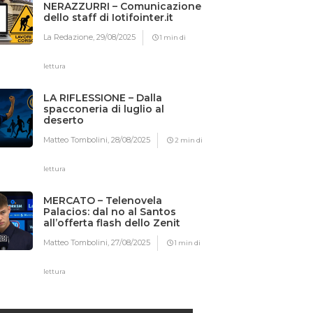
NERAZZURRI – Comunicazione
dello staff di Iotifointer.it
La Redazione,
29/08/2025
1 min di
lettura
LA RIFLESSIONE – Dalla
spacconeria di luglio al
deserto
Matteo Tombolini,
28/08/2025
2 min di
lettura
MERCATO – Telenovela
Palacios: dal no al Santos
all’offerta flash dello Zenit
Matteo Tombolini,
27/08/2025
1 min di
lettura