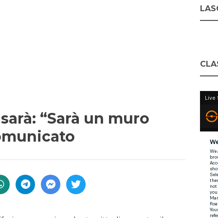
LASC
CLA
 sarà: “Sarà un muro
comunicato