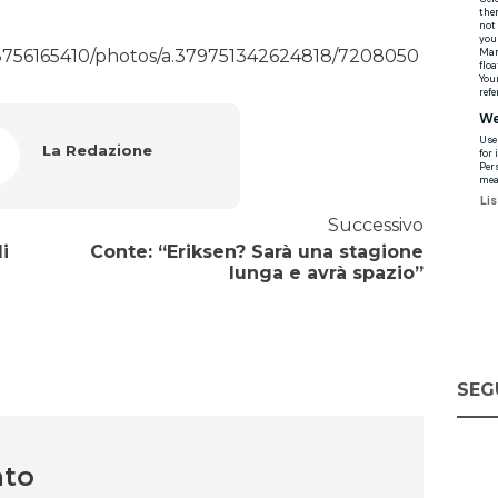
8756165410/photos/a.379751342624818/7208050
La Redazione
Successivo
i
Conte: “Eriksen? Sarà una stagione
lunga e avrà spazio”
SEG
nto