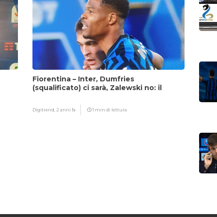
Fiorentina – Inter, Dumfries
(squalificato) ci sarà, Zalewski no: il
motivo
Digitrend,
2 anni fa
1 min di lettura