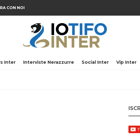
RA CON NOI
s Inter
Interviste Nerazzurre
Social Inter
Vip Inter
ISC