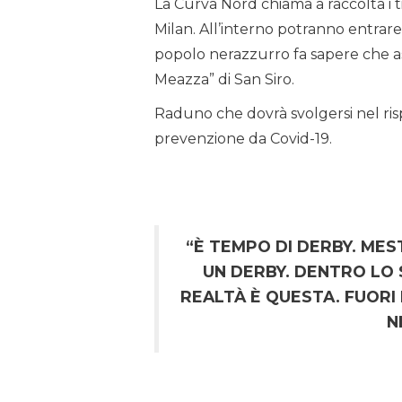
La Curva Nord chiama a raccolta i ti
Milan. All’interno potranno entrare 
popolo nerazzurro fa sapere che ass
Meazza” di San Siro.
Raduno che dovrà svolgersi nel risp
prevenzione da Covid-19.
“È TEMPO DI DERBY. MES
UN DERBY. DENTRO LO 
REALTÀ È QUESTA. FUORI
N