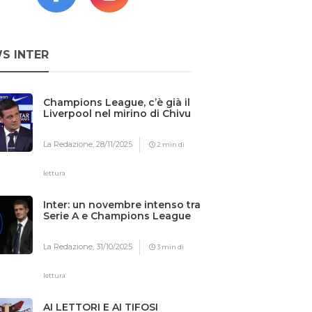
S INTER
Champions League, c’è già il
Liverpool nel mirino di Chivu
La Redazione,
28/11/2025
2 min di
lettura
Inter: un novembre intenso tra
Serie A e Champions League
La Redazione,
31/10/2025
3 min di
lettura
AI LETTORI E AI TIFOSI