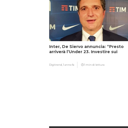
Inter, De Siervo annuncia: “Presto
arriverà l’Under 23. Investire sui
giovani…”
Digitrend,
1 anno fa
1 min di lettura