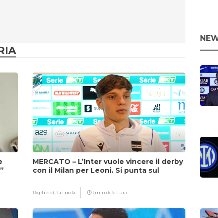
NEW
RIA
e
MERCATO – L’Inter vuole vincere il derby
i”
con il Milan per Leoni. Si punta sul
fattore Chivu
Digitrend,
1 anno fa
1 min di lettura