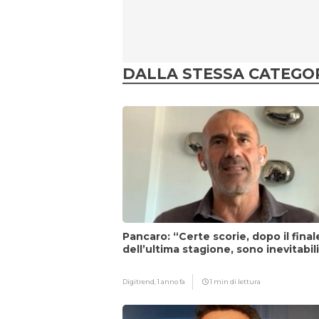
DALLA STESSA CATEGO
Pancaro: “Certe scorie, dopo il final
dell’ultima stagione, sono inevitabil
Digitrend,
1 anno fa
1 min di lettura