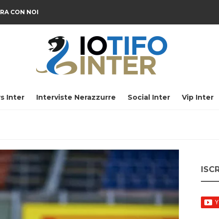
RA CON NOI
s Inter
Interviste Nerazzurre
Social Inter
Vip Inter
ISC