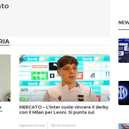
nto
NEW
RIA
e
MERCATO – L’Inter vuole vincere il derby
i”
con il Milan per Leoni. Si punta sul
fattore Chivu
Digitrend,
1 anno fa
1 min di lettura