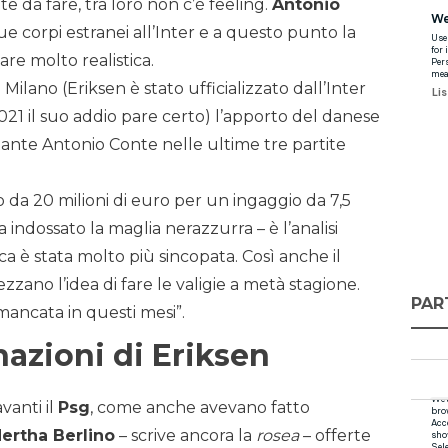
nte da fare, tra loro non c’è feeling.
Antonio
e corpi estranei all’Inter e a questo punto la
re molto realistica.
 Milano (Eriksen è stato ufficializzato dall’Inter
021 il suo addio pare certo) l’apporto del danese
tante Antonio Conte nelle ultime tre partite
o da 20 milioni di euro per un ingaggio da 7,5
ndossato la maglia nerazzurra – è l’analisi
ca è stata molto più sincopata. Così anche il
zano l’idea di fare le valigie a metà stagione.
PAR
mancata in questi mesi”.
nazioni di Eriksen
vanti il
Psg
, come anche avevano fatto
ertha Berlino
– scrive ancora la
rosea
– offerte