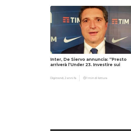
Inter, De Siervo annuncia: “Presto
arriverà l’Under 23. Investire sui
giovani…”
Digitrend,
2 anni fa
1 min di lettura