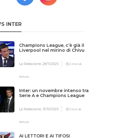
S INTER
Champions League, c’è già il
Liverpool nel mirino di Chivu
La Redazione,
28/11/2025
2 min di
lettura
Inter: un novembre intenso tra
Serie A e Champions League
La Redazione,
31/10/2025
3 min di
lettura
AI LETTORI E AI TIFOSI