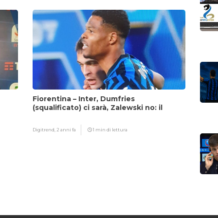
Fiorentina – Inter, Dumfries
(squalificato) ci sarà, Zalewski no: il
motivo
Digitrend,
2 anni fa
1 min di lettura