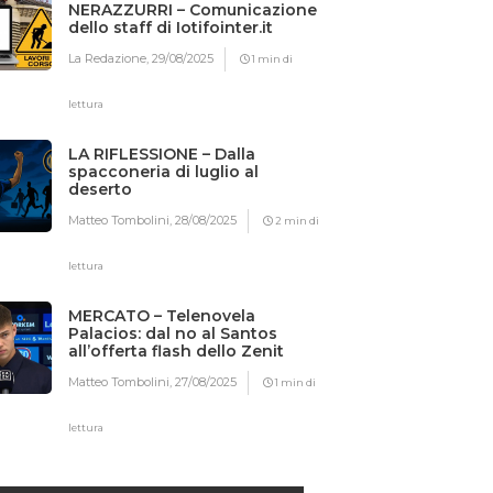
NERAZZURRI – Comunicazione
dello staff di Iotifointer.it
La Redazione,
29/08/2025
1 min di
lettura
LA RIFLESSIONE – Dalla
spacconeria di luglio al
deserto
Matteo Tombolini,
28/08/2025
2 min di
lettura
MERCATO – Telenovela
Palacios: dal no al Santos
all’offerta flash dello Zenit
Matteo Tombolini,
27/08/2025
1 min di
lettura