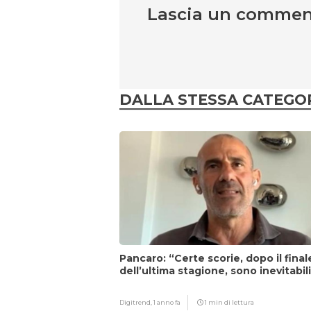
Lascia un comme
DALLA STESSA CATEGO
Pancaro: “Certe scorie, dopo il final
dell’ultima stagione, sono inevitabil
Digitrend,
1 anno fa
1 min di lettura