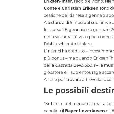
Eriksen-Inter
, l’addio è vicino. Nie
Conte
e
Christian Eriksen
sono du
cessione del danese a gennaio appa
A distanza di 9 mesi dal suo arrivo a
lo scorso 28 gennaio e a gennaio 2
nella squadra s’è visto poco nonos
l’abbia schierato titolare.
L’Inter ci ha creduto – investiment
più bonus – ma quando Eriksen “ha i
della
Gazzetta dello Sport
– la musi
giocatore e il suo entourage accarez
Anche per trovare altrove la luce 
Le possibili desti
“Sul finire del mercato si era fatto a
capolino il
Bayer Leverkusen
e l’
H