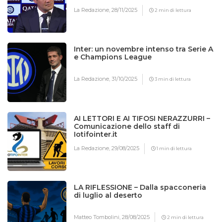
La Redazione,
28/11/2025
2 min di lettura
Inter: un novembre intenso tra Serie A
e Champions League
La Redazione,
31/10/2025
3 min di lettura
AI LETTORI E AI TIFOSI NERAZZURRI –
Comunicazione dello staff di
Iotifointer.it
La Redazione,
29/08/2025
1 min di lettura
LA RIFLESSIONE – Dalla spacconeria
di luglio al deserto
Matteo Tombolini,
28/08/2025
2 min di lettura