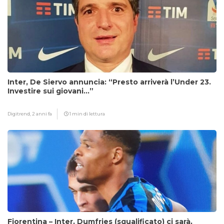
Inter, De Siervo annuncia: “Presto arriverà l’Under 23.
Investire sui giovani…”
Digitrend,
2 anni fa
1 min di lettura
Fiorentina – Inter, Dumfries (squalificato) ci sarà,