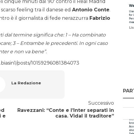
li cinque minuti dal 90′ contro il Real Madrid
scarso feeling tra il danese ed
Antonio Conte
.
tro è il giornalista di fede nerazzurra
Fabrizio
ti dal termine significa che: 1 – Ha combinato
ocare; 3 – Entrambe le precedenti. In ogni caso
Inter e non va bene”.
.biasin1/posts/10159296081384073
La Redazione
PAR
Successivo
ed
Ravezzani: “Conte e l’Inter separati in
i e
casa. Vidal il traditore”