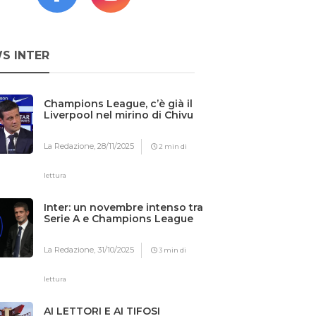
S INTER
Champions League, c’è già il
Liverpool nel mirino di Chivu
La Redazione,
28/11/2025
2 min di
lettura
Inter: un novembre intenso tra
Serie A e Champions League
La Redazione,
31/10/2025
3 min di
lettura
AI LETTORI E AI TIFOSI