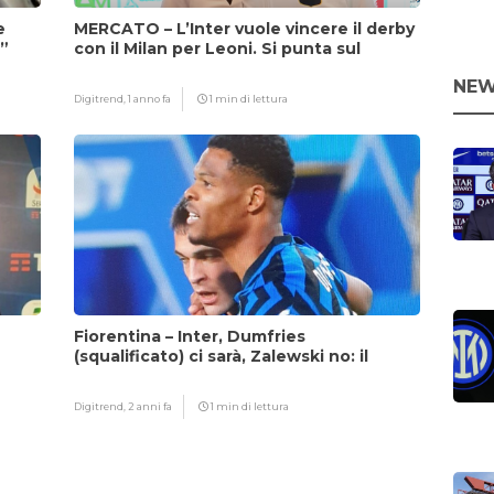
e
MERCATO – L’Inter vuole vincere il derby
i”
con il Milan per Leoni. Si punta sul
fattore Chivu
NEW
Digitrend,
1 anno fa
1 min di lettura
Fiorentina – Inter, Dumfries
(squalificato) ci sarà, Zalewski no: il
motivo
Digitrend,
2 anni fa
1 min di lettura