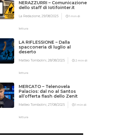
NERAZZURRI – Comunicazione
dello staff di Iotifointer.it
La Redazione,
29/08/2025
1 min di
lettura
LA RIFLESSIONE – Dalla
spacconeria di luglio al
deserto
Matteo Tombolini,
28/08/2025
2 min di
lettura
MERCATO – Telenovela
Palacios: dal no al Santos
all’offerta flash dello Zenit
Matteo Tombolini,
27/08/2025
1 min di
lettura