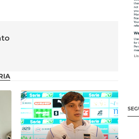
nto
RIA
SEG