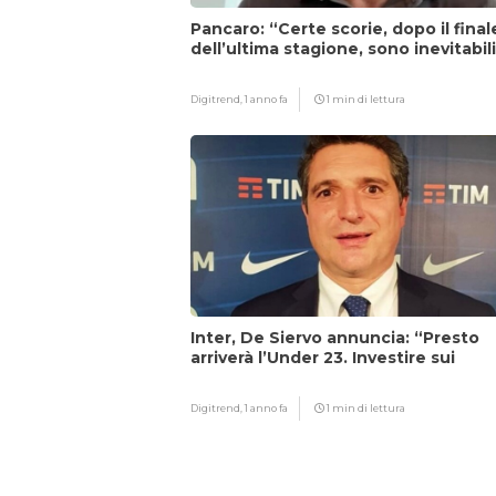
Pancaro: “Certe scorie, dopo il final
dell’ultima stagione, sono inevitabil
Digitrend,
1 anno fa
1 min di lettura
Inter, De Siervo annuncia: “Presto
arriverà l’Under 23. Investire sui
giovani…”
Digitrend,
1 anno fa
1 min di lettura