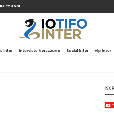
RA CON NOI
s Inter
Interviste Nerazzurre
Social Inter
Vip Inter
ISC