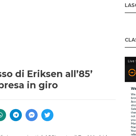
LASC
CLA
sso di Eriksen all’85’
presa in giro