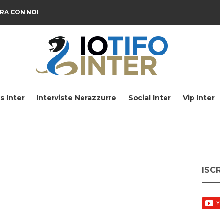
RA CON NOI
s Inter
Interviste Nerazzurre
Social Inter
Vip Inter
ISC