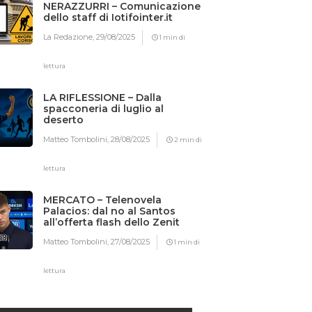
NERAZZURRI – Comunicazione
dello staff di Iotifointer.it
La Redazione,
29/08/2025
1 min di
lettura
LA RIFLESSIONE – Dalla
spacconeria di luglio al
deserto
Matteo Tombolini,
28/08/2025
2 min di
lettura
MERCATO – Telenovela
Palacios: dal no al Santos
all’offerta flash dello Zenit
Matteo Tombolini,
27/08/2025
1 min di
lettura