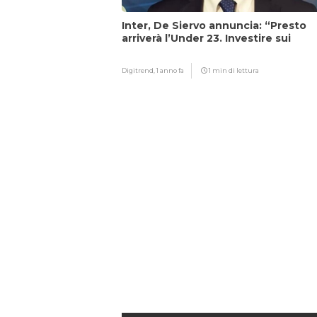
Inter, De Siervo annuncia: “Presto
arriverà l’Under 23. Investire sui
giovani…”
Digitrend,
1 anno fa
1 min di lettura