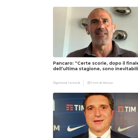
Pancaro: “Certe scorie, dopo il final
dell’ultima stagione, sono inevitabil
Digitrend,
1 anno fa
1 min di lettura