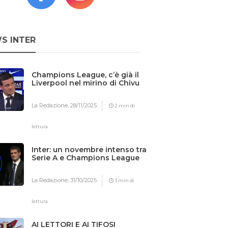
S INTER
Champions League, c’è già il
Liverpool nel mirino di Chivu
La Redazione,
28/11/2025
2 min di
lettura
Inter: un novembre intenso tra
Serie A e Champions League
La Redazione,
31/10/2025
3 min di
lettura
AI LETTORI E AI TIFOSI