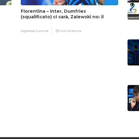
Fiorentina – Inter, Dumfries
(squalificato) ci sarà, Zalewski no: il
motivo
Digitrend,
2 anni fa
1 min di lettura