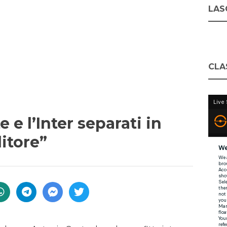
LASC
CLA
 e l’Inter separati in
ditore”