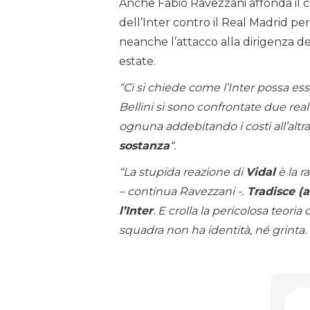
Anche Fabio Ravezzani affonda il c
dell’Inter contro il Real Madrid pe
neanche l’attacco alla dirigenza de
estate.
“Ci si chiede come l’Inter possa esse
Bellini si sono confrontate due real
ognuna addebitando i costi all’altra
sostanza
“.
“La stupida reazione di
Vidal
è la r
– continua Ravezzani -.
Tradisce (a
l’Inter
. E crolla la pericolosa teoria
squadra non ha identità, né grinta. Di