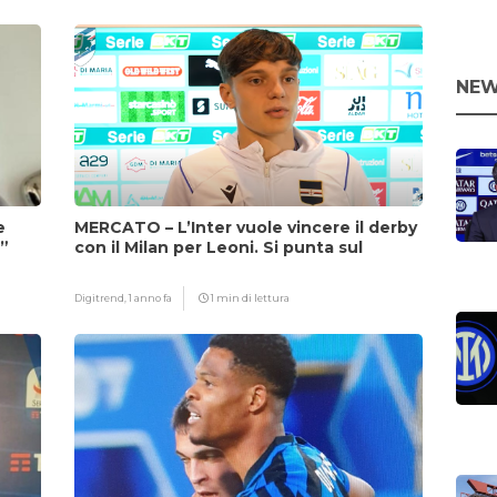
NEW
e
MERCATO – L’Inter vuole vincere il derby
i”
con il Milan per Leoni. Si punta sul
fattore Chivu
Digitrend,
1 anno fa
1 min di lettura