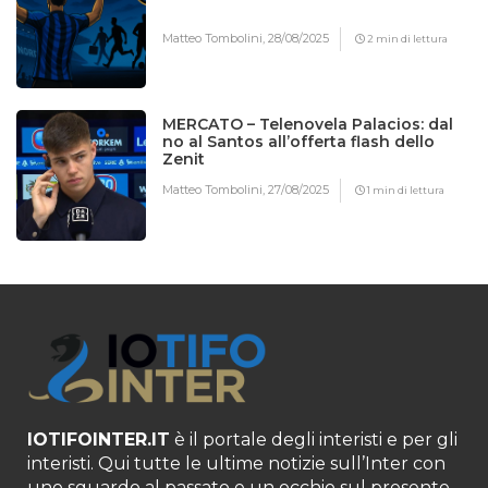
Matteo Tombolini,
28/08/2025
2 min di lettura
MERCATO – Telenovela Palacios: dal
no al Santos all’offerta flash dello
Zenit
Matteo Tombolini,
27/08/2025
1 min di lettura
IOTIFOINTER.IT
è il portale degli interisti e per gli
interisti. Qui tutte le ultime notizie sull’Inter con
uno sguardo al passato e un occhio sul presente,