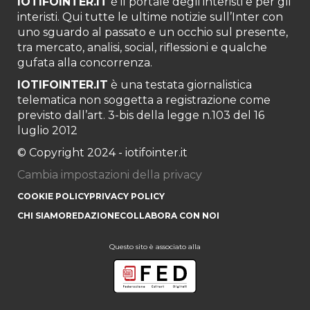
IOTIFOINTER.IT
è il portale degli interisti e per gli
interisti. Qui tutte le ultime notizie sull’Inter con
uno sguardo al passato e un occhio sul presente,
tra mercato, analisi, social, riflessioni e qualche
gufata alla concorrenza.
IOTIFOINTER.IT
è una testata giornalistica
telematica non soggetta a registrazione come
previsto dall’art. 3-bis della legge n.103 del 16
luglio 2012
© Copyright 2024 - iotifointer.it
Cambia impostazioni della privacy
COOKIE POLICY
PRIVACY POLICY
CHI SIAMO
REDAZIONE
COLLABORA CON NOI
Questo sito è associato alla