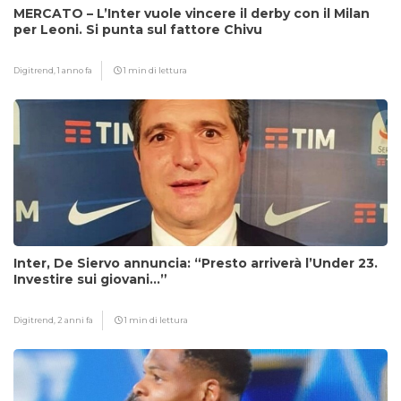
MERCATO – L’Inter vuole vincere il derby con il Milan
per Leoni. Si punta sul fattore Chivu
Digitrend,
1 anno fa
1 min di lettura
Inter, De Siervo annuncia: “Presto arriverà l’Under 23.
Investire sui giovani…”
Digitrend,
2 anni fa
1 min di lettura