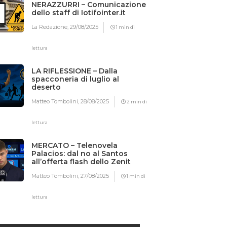
NERAZZURRI – Comunicazione
dello staff di Iotifointer.it
La Redazione,
29/08/2025
1 min di
lettura
LA RIFLESSIONE – Dalla
spacconeria di luglio al
deserto
Matteo Tombolini,
28/08/2025
2 min di
lettura
MERCATO – Telenovela
Palacios: dal no al Santos
all’offerta flash dello Zenit
Matteo Tombolini,
27/08/2025
1 min di
lettura