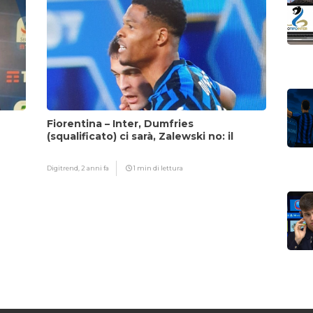
Fiorentina – Inter, Dumfries
(squalificato) ci sarà, Zalewski no: il
motivo
Digitrend,
2 anni fa
1 min di lettura