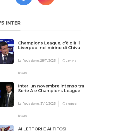
S INTER
Champions League, c’è già il
Liverpool nel mirino di Chivu
La Redazione,
28/11/2025
2 min di
lettura
Inter: un novembre intenso tra
Serie A e Champions League
La Redazione,
31/10/2025
3 min di
lettura
AI LETTORI E AI TIFOSI