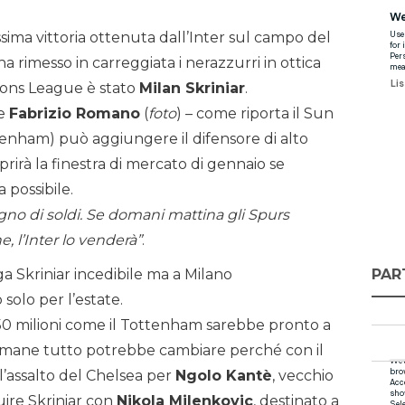
ssima vittoria ottenuta dall’Inter sul campo del
imesso in carreggiata i nerazzurri in ottica
pions League è stato
Milan Skriniar
.
le
Fabrizio Romano
(
foto
) – come riporta il Sun
enham) può aggiungere il difensore di alto
prirà la finestra di mercato di gennaio se
a possibile.
ogno di soldi. Se domani mattina gli Spurs
e, l’Inter lo venderà”
.
PAR
 Skriniar incedibile ma a Milano
solo per l’estate.
a 50 milioni come il Tottenham sarebbe pronto a
timane tutto potrebbe cambiare perché con il
l’assalto del Chelsea per
Ngolo Kantè
, vecchio
uire Skriniar con
Nikola Milenkovic
, destinato a