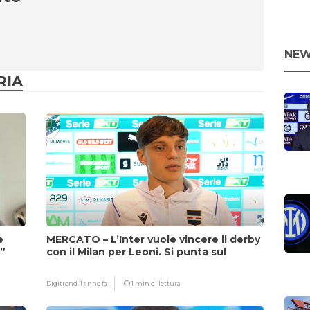
NEW
RIA
e
MERCATO – L’Inter vuole vincere il derby
i”
con il Milan per Leoni. Si punta sul
fattore Chivu
Digitrend,
1 anno fa
1 min di lettura