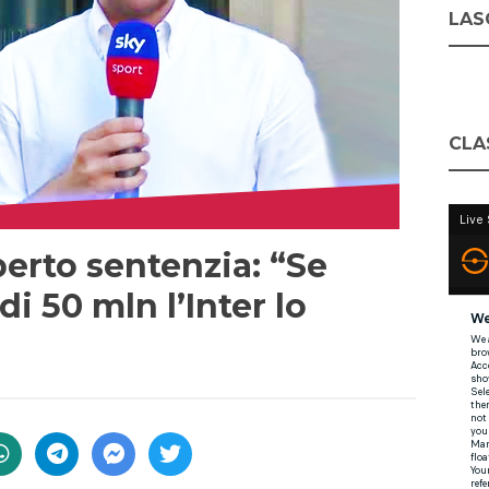
LASC
CLA
erto sentenzia: “Se
di 50 mln l’Inter lo