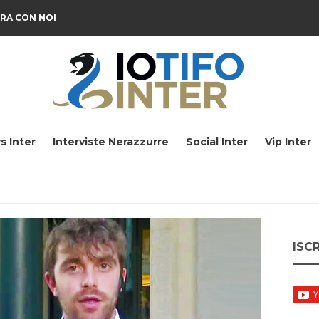
RA CON NOI
s Inter
Interviste Nerazzurre
Social Inter
Vip Inter
ISC