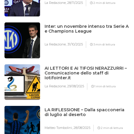
La Redazione,
28/11/2025
2 min di lettura
Inter: un novembre intenso tra Serie A
e Champions League
La Redazione,
31/10/2025
3 min di lettura
AI LETTORI E AI TIFOSI NERAZZURRI –
Comunicazione dello staff di
Iotifointer.it
La Redazione,
29/08/2025
1 min di lettura
LA RIFLESSIONE – Dalla spacconeria
di luglio al deserto
Matteo Tombolini,
28/08/2025
2 min di lettura