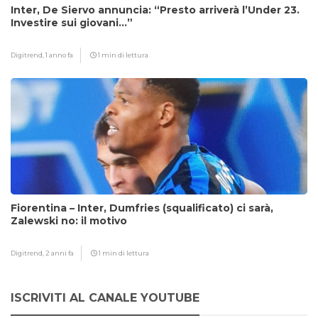
Inter, De Siervo annuncia: “Presto arriverà l’Under 23.
Investire sui giovani…”
Digitrend,
1 anno fa
1 min di lettura
Fiorentina – Inter, Dumfries (squalificato) ci sarà,
Zalewski no: il motivo
Digitrend,
2 anni fa
1 min di lettura
ISCRIVITI AL CANALE YOUTUBE