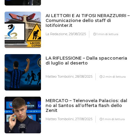
AI LETTORI E AI TIFOSI NERAZZURRI –
Comunicazione dello staff di
Iotifointer.it
La Redazione,
29/08/2025
1 min di lettura
LA RIFLESSIONE – Dalla spacconeria
di luglio al deserto
Matteo Tombolini,
28/08/2025
2 min di lettura
MERCATO – Telenovela Palacios: dal
no al Santos all’offerta flash dello
Zenit
Matteo Tombolini,
27/08/2025
1 min di lettura